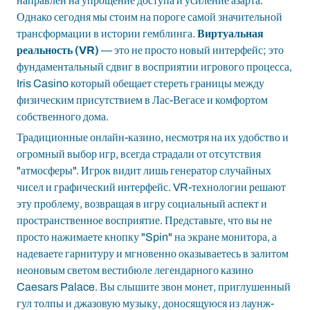
направлен на упрощение доступа и усиление азарта.
Однако сегодня мы стоим на пороге самой значительной
трансформации в истории гемблинга.
Виртуальная
реальность (VR)
— это не просто новый интерфейс; это
фундаментальный сдвиг в восприятии игрового процесса,
Iris Casino
который обещает стереть границы между
физическим присутствием в Лас-Вегасе и комфортом
собственного дома.
Традиционные онлайн-казино, несмотря на их удобство и
огромный выбор игр, всегда страдали от отсутствия
"атмосферы". Игрок видит лишь генератор случайных
чисел и графический интерфейс. VR-технологии решают
эту проблему, возвращая в игру социальный аспект и
пространственное восприятие. Представьте, что вы не
просто нажимаете кнопку "Spin" на экране монитора, а
надеваете гарнитуру и мгновенно оказываетесь в залитом
неоновым светом вестибюле легендарного казино
Caesars Palace. Вы слышите звон монет, приглушенный
гул толпы и джазовую музыку, доносящуюся из лаунж-