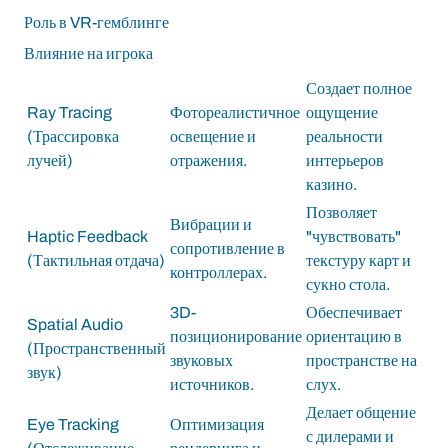
Роль в VR-гемблинге
Влияние на игрока
Создает полное
Ray Tracing
Фотореалистичное
ощущение
(Трассировка
освещение и
реальности
лучей)
отражения.
интерьеров
казино.
Позволяет
Вибрации и
Haptic Feedback
"чувствовать"
сопротивление в
(Тактильная отдача)
текстуру карт и
контроллерах.
сукно стола.
3D-
Обеспечивает
Spatial Audio
позиционирование
ориентацию в
(Пространственный
звуковых
пространстве на
звук)
источников.
слух.
Делает общение
Eye Tracking
Оптимизация
с дилерами и