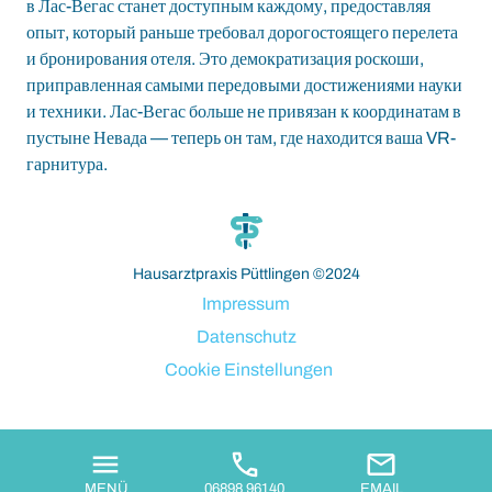
в Лас-Вегас станет доступным каждому, предоставляя
опыт, который раньше требовал дорогостоящего перелета
и бронирования отеля. Это демократизация роскоши,
приправленная самыми передовыми достижениями науки
и техники. Лас-Вегас больше не привязан к координатам в
пустыне Невада — теперь он там, где находится ваша VR-
гарнитура.
paribahis
bahsegel
bahsegel
bahsegel
bahsegel resmi adresi
Hausarztpraxis Püttlingen ©2024
Impressum
Datenschutz
Cookie Einstellungen
MENÜ
06898 96140
EMAIL