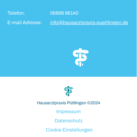
Telefon:
06898 96140
E-mail Adresse:
info@hausarztpraxis-puettlingen.de
s
bahsegel
bahsegel
bahsegel
bahsegel resmi adresi
Hausarztpraxis Püttlingen ©2024
Impressum
Datenschutz
Cookie Einstellungen