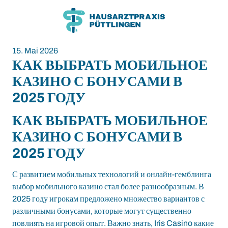
Zum
Zum
Inhalt
Hauptmenü
15. Mai 2026
КАК ВЫБРАТЬ МОБИЛЬНОЕ
КАЗИНО С БОНУСАМИ В
2025 ГОДУ
КАК ВЫБРАТЬ МОБИЛЬНОЕ
КАЗИНО С БОНУСАМИ В
2025 ГОДУ
С развитием мобильных технологий и онлайн-гемблинга
выбор мобильного казино стал более разнообразным. В
2025 году игрокам предложено множество вариантов с
различными бонусами, которые могут существенно
повлиять на игровой опыт. Важно знать,
Iris Casino
какие