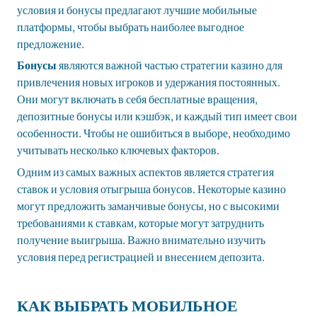
условия и бонусы предлагают лучшие мобильные
платформы, чтобы выбрать наиболее выгодное
предложение.
Бонусы
являются важной частью стратегии казино для
привлечения новых игроков и удержания постоянных.
Они могут включать в себя бесплатные вращения,
депозитные бонусы или кэшбэк, и каждый тип имеет свои
особенности. Чтобы не ошибиться в выборе, необходимо
учитывать несколько ключевых факторов.
Одним из самых важных аспектов является стратегия
ставок и условия отыгрыша бонусов. Некоторые казино
могут предложить заманчивые бонусы, но с высокими
требованиями к ставкам, которые могут затруднить
получение выигрыша. Важно внимательно изучить
условия перед регистрацией и внесением депозита.
КАК ВЫБРАТЬ МОБИЛЬНОЕ