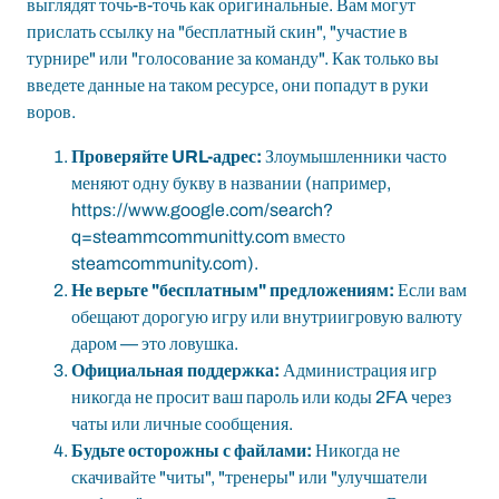
выглядят точь-в-точь как оригинальные. Вам могут
прислать ссылку на "бесплатный скин", "участие в
турнире" или "голосование за команду". Как только вы
введете данные на таком ресурсе, они попадут в руки
воров.
Проверяйте URL-адрес:
Злоумышленники часто
меняют одну букву в названии (например,
https://www.google.com/search?
q=steammcommunitty.com вместо
steamcommunity.com).
Не верьте "бесплатным" предложениям:
Если вам
обещают дорогую игру или внутриигровую валюту
даром — это ловушка.
Официальная поддержка:
Администрация игр
никогда не просит ваш пароль или коды 2FA через
чаты или личные сообщения.
Будьте осторожны с файлами:
Никогда не
скачивайте "читы", "тренеры" или "улучшатели