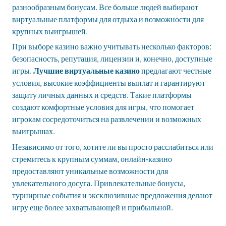
разнообразным бонусам. Все больше людей выбирают
виртуальные платформы для отдыха и возможности для
крупных выигрышей.
При выборе казино важно учитывать несколько факторов:
безопасность, репутация, лицензии и, конечно, доступные
игры.
Лучшие виртуальные казино
предлагают честные
условия, высокие коэффициенты выплат и гарантируют
защиту личных данных и средств. Такие платформы
создают комфортные условия для игры, что помогает
игрокам сосредоточиться на развлечении и возможных
выигрышах.
Независимо от того, хотите ли вы просто расслабиться или
стремитесь к крупным суммам, онлайн-казино
предоставляют уникальные возможности для
увлекательного досуга. Привлекательные бонусы,
турнирные события и эксклюзивные предложения делают
игру еще более захватывающей и прибыльной.
segel resmi adresi