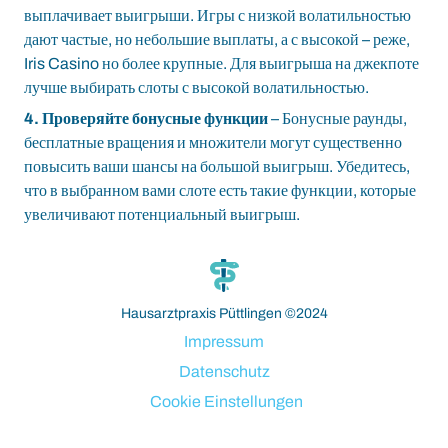
выплачивает выигрыши. Игры с низкой волатильностью
дают частые, но небольшие выплаты, а с высокой – реже,
Iris Casino
но более крупные. Для выигрыша на джекпоте
лучше выбирать слоты с высокой волатильностью.
4. Проверяйте бонусные функции
– Бонусные раунды,
бесплатные вращения и множители могут существенно
повысить ваши шансы на большой выигрыш. Убедитесь,
что в выбранном вами слоте есть такие функции, которые
увеличивают потенциальный выигрыш.
l resmi adresi
Hausarztpraxis Püttlingen ©2024
Impressum
Datenschutz
Cookie Einstellungen