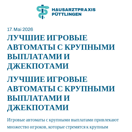
Zum
Zum
Inhalt
Hauptmenü
17. Mai 2026
ЛУЧШИЕ ИГРОВЫЕ
АВТОМАТЫ С КРУПНЫМИ
ВЫПЛАТАМИ И
ДЖЕКПОТАМИ
ЛУЧШИЕ ИГРОВЫЕ
АВТОМАТЫ С КРУПНЫМИ
ВЫПЛАТАМИ И
ДЖЕКПОТАМИ
Игровые автоматы с крупными выплатами привлекают
множество игроков, которые стремятся к крупным