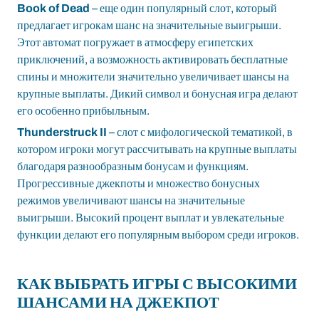
Book of Dead
– еще один популярный слот, который
предлагает игрокам шанс на значительные выигрыши.
Этот автомат погружает в атмосферу египетских
приключений, а возможность активировать бесплатные
спины и множители значительно увеличивает шансы на
крупные выплаты. Дикий символ и бонусная игра делают
его особенно прибыльным.
Thunderstruck II
– слот с мифологической тематикой, в
котором игроки могут рассчитывать на крупные выплаты
благодаря разнообразным бонусам и функциям.
Прогрессивные джекпоты и множество бонусных
режимов увеличивают шансы на значительные
выигрыши. Высокий процент выплат и увлекательные
функции делают его популярным выбором среди игроков.
КАК ВЫБРАТЬ ИГРЫ С ВЫСОКИМИ
ШАНСАМИ НА ДЖЕКПОТ