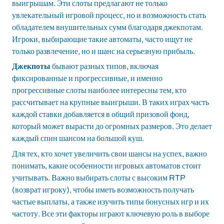
выигрышам. Эти слоты предлагают не только
увлекательный игровой процесс, но и возможность стать
обладателем внушительных сумм благодаря джекпотам.
Игроки, выбирающие такие автоматы, часто ищут не
только развлечение, но и шанс на серьезную прибыль.
Джекпоты
бывают разных типов, включая
фиксированные и прогрессивные, и именно
прогрессивные слоты наиболее интересны тем, кто
рассчитывает на крупные выигрыши. В таких играх часть
каждой ставки добавляется в общий призовой фонд,
который может вырасти до огромных размеров. Это делает
каждый спин шансом на большой куш.
Для тех, кто хочет увеличить свои шансы на успех, важно
понимать, какие особенности игровых автоматов стоит
учитывать. Важно выбирать слоты с высоким RTP
(возврат игроку), чтобы иметь возможность получать
частые выплаты, а также изучить типы бонусных игр и их
частоту. Все эти факторы играют ключевую роль в выборе