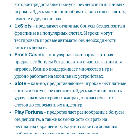
которое предоставляет бонусы без депозита для новых
игроков. Здесь можно попробовать свои силы в слотах,
рулетке и других играх.
1xSlots
– предлагает отличные бонусы без депозита и
фриспины на популярных слотах. Игроки могут
тестировать игровые автоматы без необходимости
вносить деньги.
Fresh Casino
– популярная платформа, которая
предлагает бонусы без депозитов и частые акции для
игроков. Казино поддерживает множество игр и
удобно работает на мобильных устройствах.
SlotV
– казино, предоставляющее игрокам бесплатные
спины и бонусы без депозита. Здесь можно испытать
удачу в разных игровых жанрах, от классических
слотов до современных видеоигр.
Play Fortuna
– предоставляет разнообразные бонусы
без депозита, а также возможность сыграть на
бесплатных вращениях. Казино славится большим
выбором игр и щедрыми предложениями.