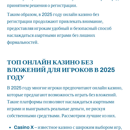
принятием решения о регистрации.
Таким образом, в 2025 году онлайн казино без
регистрации продолжают привлекать внимание,
предоставляя игрокам удобный и безопасный способ
наслаждаться азартными играми без лишних
формальностей.
ТОП ОНЛАЙН КАЗИНО БЕЗ
ВЛОЖЕНИЙ ДЛЯ ИГРОКОВ В 2025
ГОДУ
В 2025 году многие игроки предпочитают онлайн казино,
которые предлагают возможность играть без вложений.
Такие платформы позволяют наслаждаться азартными
играми и выигрывать реальные деньги, не рискуя
собственными средствами. Рассмотрим лучшие из них.
Casino X
– известное казино с широким выбором игр,