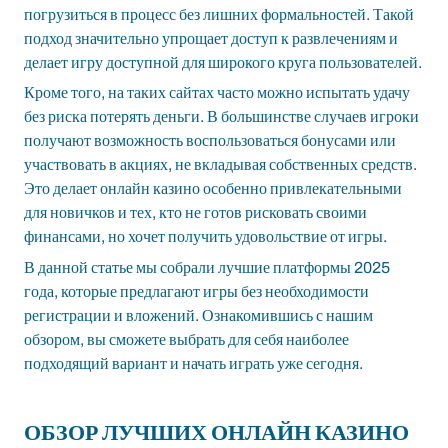
погрузиться в процесс без лишних формальностей. Такой
подход значительно упрощает доступ к развлечениям и
делает игру доступной для широкого круга пользователей.
Кроме того, на таких сайтах часто можно испытать удачу
без риска потерять деньги. В большинстве случаев игроки
получают возможность воспользоваться бонусами или
участвовать в акциях, не вкладывая собственных средств.
Это делает онлайн казино особенно привлекательными
для новичков и тех, кто не готов рисковать своими
финансами, но хочет получить удовольствие от игры.
В данной статье мы собрали лучшие платформы 2025
года, которые предлагают игры без необходимости
регистрации и вложений. Ознакомившись с нашим
обзором, вы сможете выбрать для себя наиболее
подходящий вариант и начать играть уже сегодня.
ОБЗОР ЛУЧШИХ ОНЛАЙН КАЗИНО