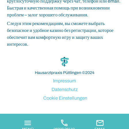
круглосуточную поддержку через чат, телефон или email.
Быстрая и качественная помощь при возникновении
проблем – залог хорошего обслуживания.
Следуя этим рекомендациям, вы сможете выбрать
безопасное и удобное казино без регистрации, которое
обеспечит вам комфортную игру и защиту ваших
интересов.
resmi adresi
Hausarztpraxis Püttlingen ©2024
Impressum
Datenschutz
Cookie Einstellungen