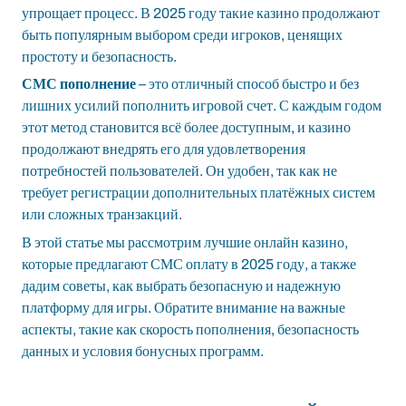
упрощает процесс. В 2025 году такие казино продолжают
быть популярным выбором среди игроков, ценящих
простоту и безопасность.
СМС пополнение
– это отличный способ быстро и без
лишних усилий пополнить игровой счет. С каждым годом
этот метод становится всё более доступным, и казино
продолжают внедрять его для удовлетворения
потребностей пользователей. Он удобен, так как не
требует регистрации дополнительных платёжных систем
или сложных транзакций.
В этой статье мы рассмотрим лучшие онлайн казино,
которые предлагают СМС оплату в 2025 году, а также
дадим советы, как выбрать безопасную и надежную
платформу для игры. Обратите внимание на важные
аспекты, такие как скорость пополнения, безопасность
данных и условия бонусных программ.