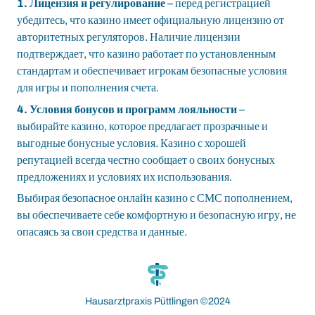
1. Лицензия и регулирование
– перед регистрацией
убедитесь, что казино имеет официальную лицензию от
авторитетных регуляторов. Наличие лицензии
подтверждает, что казино работает по установленным
стандартам и обеспечивает игрокам безопасные условия
для игры и пополнения счета.
4. Условия бонусов и программ лояльности
–
выбирайте казино, которое предлагает прозрачные и
выгодные бонусные условия. Казино с хорошей
репутацией всегда честно сообщает о своих бонусных
предложениях и условиях их использования.
Выбирая безопасное онлайн казино с СМС пополнением,
вы обеспечиваете себе комфортную и безопасную игру, не
опасаясь за свои средства и данные.
egel resmi adresi
Hausarztpraxis Püttlingen ©2024