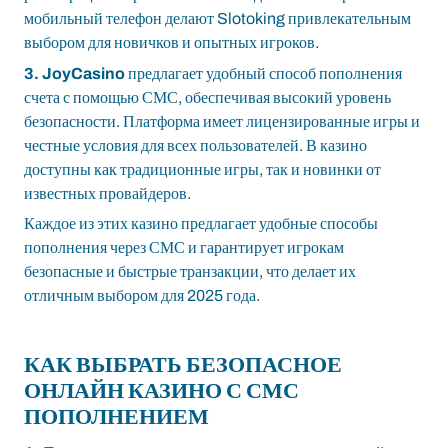
мобильный телефон делают Slotoking привлекательным
выбором для новичков и опытных игроков.
3. JoyCasino
предлагает удобный способ пополнения
счета с помощью СМС, обеспечивая высокий уровень
безопасности. Платформа имеет лицензированные игры и
честные условия для всех пользователей. В казино
доступны как традиционные игры, так и новинки от
известных провайдеров.
Каждое из этих казино предлагает удобные способы
пополнения через СМС и гарантирует игрокам
безопасные и быстрые транзакции, что делает их
отличным выбором для 2025 года.
КАК ВЫБРАТЬ БЕЗОПАСНОЕ
ОНЛАЙН КАЗИНО С СМС
ПОПОЛНЕНИЕМ