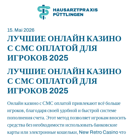
Zum
Zum
Inhalt
Hauptmenü
15. Mai 2026
ЛУЧШИЕ ОНЛАЙН КАЗИНО
С СМС ОПЛАТОЙ ДЛЯ
ИГРОКОВ 2025
ЛУЧШИЕ ОНЛАЙН КАЗИНО
С СМС ОПЛАТОЙ ДЛЯ
ИГРОКОВ 2025
Онлайн казино с СМС оплатой привлекают всё больше
игроков, благодаря своей удобной и быстрой системе
пополнения счета. Этот метод позволяет игрокам вносить
средства без необходимости использовать банковские
карты или электронные кошельки,
New Retro Casino
что