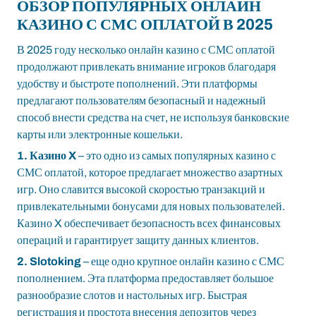
ОБЗОР ПОПУЛЯРНЫХ ОНЛАЙН
КАЗИНО С СМС ОПЛАТОЙ В 2025
В 2025 году несколько онлайн казино с СМС оплатой
продолжают привлекать внимание игроков благодаря
удобству и быстроте пополнений. Эти платформы
предлагают пользователям безопасный и надежный
способ внести средства на счет, не используя банковские
карты или электронные кошельки.
1. Казино X
– это одно из самых популярных казино с
СМС оплатой, которое предлагает множество азартных
игр. Оно славится высокой скоростью транзакций и
привлекательными бонусами для новых пользователей.
Казино X обеспечивает безопасность всех финансовых
операций и гарантирует защиту данных клиентов.
2. Slotoking
– еще одно крупное онлайн казино с СМС
пополнением. Эта платформа предоставляет большое
разнообразие слотов и настольных игр. Быстрая
регистрация и простота внесения депозитов через