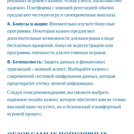
реальных игроков о казино, чтобы узнать, насколько оно
надежно. Платформы с хорошей репутацией обычно
предлагают честную игру и своевременные выплаты.
4. Бонусы и акции:
Внимательно изучите бонусные
программы. Некоторые казино предлагают
дополнительные возможности для выигрыша в виде
бесплатных вращений, бонусов за регистрацию или
программы лояльности для постоянных игроков.
6. Безопасность:
Защита данных и финансовых
транзакций – важный аспект. Выбирайте казино с
современной системой шифрования данных, которая
предотвратит утечку личной информации.
Следуя этим рекомендациям, вы сможете выбрать
надежное онлайн казино, которое обеспечит вам не только
высокий шанс на успех, но и безопасный и комфортный
игровой процесс.