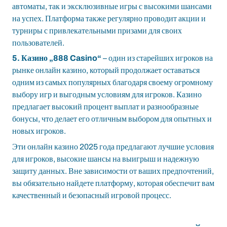
автоматы, так и эксклюзивные игры с высокими шансами
на успех. Платформа также регулярно проводит акции и
турниры с привлекательными призами для своих
пользователей.
5. Казино „888 Casino“
– один из старейших игроков на
рынке онлайн казино, который продолжает оставаться
одним из самых популярных благодаря своему огромному
выбору игр и выгодным условиям для игроков. Казино
предлагает высокий процент выплат и разнообразные
бонусы, что делает его отличным выбором для опытных и
новых игроков.
Эти онлайн казино 2025 года предлагают лучшие условия
для игроков, высокие шансы на выигрыш и надежную
защиту данных. Вне зависимости от ваших предпочтений,
вы обязательно найдете платформу, которая обеспечит вам
качественный и безопасный игровой процесс.