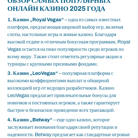
ОБЗОР САМЫХ ПОПУЛЯРНЫХ
ОНЛАЙН КАЗИНО 2025 ГОДА
1. Казино „Royal Vegas“
– одна из самых известных
платформ, предлагающая широкий выбор игр, включая
слоты, настольные игры и живые казино. Благодаря
высокой отдаче и отличным бонусным программам, Royal
Vegas остается на пике популярности среди игроков по
всему миру. Также стоит отметить регулярные акции и
турниры с крупными призовыми фондами.
3. Казино „LeoVegas“
– популярная платформа с
высокими коэффициентами выплат и обширной
коллекцией игр от ведущих разработчиков. Казино
LeoVegas предлагает привлекательные бонусы для
новичков и постоянных игроков, а также гарантирует
быстрое и безопасное проведение всех транзакций.
4. Казино „Betway“
– еще одно казино, которое
заслуживает внимания благодаря своей репутации и
надежности. Betway предлагает как стандартные игровые