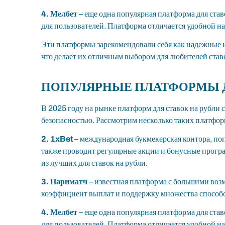
4. Мелбет
– еще одна популярная платформа для ста
для пользователей. Платформа отличается удобной н
Эти платформы зарекомендовали себя как надежные и 
что делает их отличным выбором для любителей став
ПОПУЛЯРНЫЕ ПЛАТФОРМЫ ДЛ
В 2025 году на рынке платформ для ставок на рубли
безопасностью. Рассмотрим несколько таких платфор
2. 1xBet
– международная букмекерская контора, поп
также проводит регулярные акции и бонусные прогр
из лучших для ставок на рубли.
3. Париматч
– известная платформа с большими возм
коэффициент выплат и поддержку множества способов
4. Мелбет
– еще одна популярная платформа для ста
для пользователей. Платформа отличается удобной н