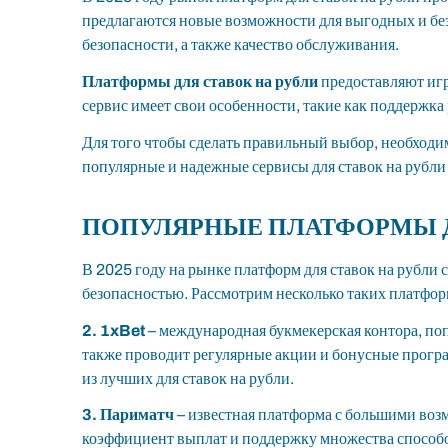
предлагаются новые возможности для выгодных и без
безопасности, а также качество обслуживания.
Платформы для ставок на рубли
предоставляют игр
сервис имеет свои особенности, такие как поддержк
Для того чтобы сделать правильный выбор, необходи
популярные и надежные сервисы для ставок на рубли 
ПОПУЛЯРНЫЕ ПЛАТФОРМЫ ДЛ
В 2025 году на рынке платформ для ставок на рубли
безопасностью. Рассмотрим несколько таких платфор
2. 1xBet
– международная букмекерская контора, поп
также проводит регулярные акции и бонусные прогр
из лучших для ставок на рубли.
3. Париматч
– известная платформа с большими возм
коэффициент выплат и поддержку множества способов