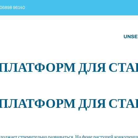
06898 96140
UNSE
ПЛАТФОРМ ДЛЯ СТАВ
ПЛАТФОРМ ДЛЯ СТАВ
одолжает стремительно развиваться. На фоне растущей конкурен