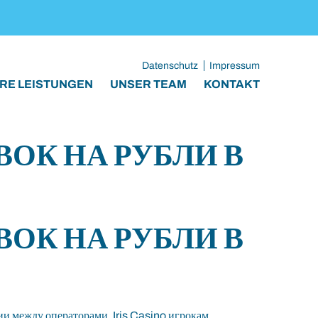
Datenschutz
Impressum
RE LEISTUNGEN
UNSER TEAM
KONTAKT
ОК НА РУБЛИ В
ОК НА РУБЛИ В
ции между операторами,
Iris Casino
игрокам