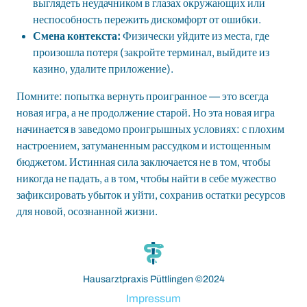
выглядеть неудачником в глазах окружающих или
неспособность пережить дискомфорт от ошибки.
Смена контекста:
Физически уйдите из места, где
произошла потеря (закройте терминал, выйдите из
казино, удалите приложение).
Помните: попытка вернуть проигранное — это всегда
новая игра, а не продолжение старой. Но эта новая игра
начинается в заведомо проигрышных условиях: с плохим
настроением, затуманенным рассудком и истощенным
бюджетом. Истинная сила заключается не в том, чтобы
никогда не падать, а в том, чтобы найти в себе мужество
зафиксировать убыток и уйти, сохранив остатки ресурсов
для новой, осознанной жизни.
paribahis
bahsegel
bahsegel
bahsegel
bahsegel resmi adres
Hausarztpraxis Püttlingen ©2024
Impressum