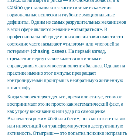
Психология азарта и риска — это сложная область,
Iris
Casino
где сталкиваются когнитивные искажения,
гормональные всплески и глубокие эмоциональные
дефициты. Одним из самых разрушительных механизмов
в этой сфере является желание
«отыграться»
. В
профессиональной среде и психологии зависимости это
состояние часто называют «тильтом» или «погоней за
потерями» (chasing losses). На первый взгляд,
стремление вернуть свое кажется логичным и
справедливым актом восстановления баланса. Однако на
практике именно этот импульс превращает
контролируемый проигрыш в необратимую жизненную
катастрофу.
Когда человек теряет деньги, время или статус, его мозг
воспринимает это не просто как математический факт, а
как угрозу выживанию или удар по самооценке.
Включается режим «бей или беги», но в контексте ставок
или инвестиций он трансформируется в деструктивную
активность. Отыгрыш — это попытка психики исправить