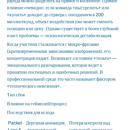
раунда можно разделить на прямое и косвенное. Прямое
влияние очевидно: если команда «выстрелить» или
«купить» доходит до сервера с опозданием в 200
миллисекунд, объект воздействия уже может сменить
позицию или цену. Однако существует и более глубокий
пласт проблемы — психологическая дестабилизация.
Когда участник сталкивается с микро-фризами
(кратковременными зависаниями изображения), его
концентрация падает. Возникает состояние «тильта» —
эмоционального разочарования, которое ведет к
принятию поспешных и ошибочных решений. В
профессиональной среде это часто называют фактором
«технического невезения».
Тип сбоя
Влияние на геймплей/процесс
Последствия для исхода
Packet
Дерганая анимация,
Потеря контроля над
Loss 5-
„телепортация“
ситуацией, промах по