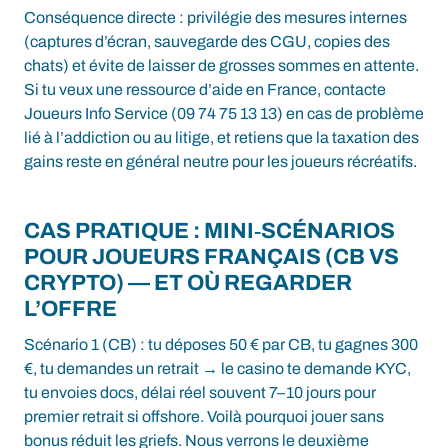
Conséquence directe : privilégie des mesures internes
(captures d’écran, sauvegarde des CGU, copies des
chats) et évite de laisser de grosses sommes en attente.
Si tu veux une ressource d’aide en France, contacte
Joueurs Info Service (09 74 75 13 13) en cas de problème
lié à l’addiction ou au litige, et retiens que la taxation des
gains reste en général neutre pour les joueurs récréatifs.
CAS PRATIQUE : MINI‑SCÉNARIOS
POUR JOUEURS FRANÇAIS (CB VS
CRYPTO) — ET OÙ REGARDER
L’OFFRE
Scénario 1 (CB) : tu déposes 50 € par CB, tu gagnes 300
€, tu demandes un retrait → le casino te demande KYC,
tu envoies docs, délai réel souvent 7–10 jours pour
premier retrait si offshore. Voilà pourquoi jouer sans
bonus réduit les griefs. Nous verrons le deuxième