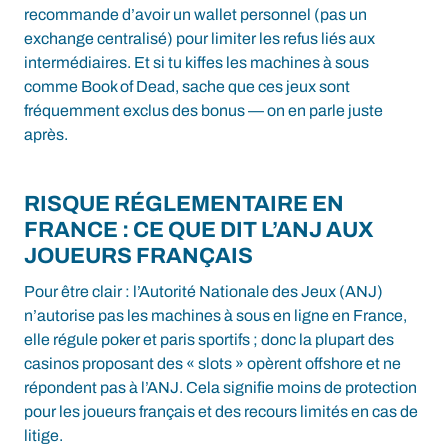
recommande d’avoir un wallet personnel (pas un
exchange centralisé) pour limiter les refus liés aux
intermédiaires. Et si tu kiffes les machines à sous
comme Book of Dead, sache que ces jeux sont
fréquemment exclus des bonus — on en parle juste
après.
RISQUE RÉGLEMENTAIRE EN
FRANCE : CE QUE DIT L’ANJ AUX
JOUEURS FRANÇAIS
Pour être clair : l’Autorité Nationale des Jeux (ANJ)
n’autorise pas les machines à sous en ligne en France,
elle régule poker et paris sportifs ; donc la plupart des
casinos proposant des « slots » opèrent offshore et ne
répondent pas à l’ANJ. Cela signifie moins de protection
pour les joueurs français et des recours limités en cas de
litige.