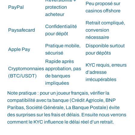
Peu proposé sur
PayPal
protection
casinos offshore
acheteur
Retrait compliqué,
Confidentialité
Paysafecard
conversion
pour dépôt
nécessaire
Pratique mobile,
Disponible surtout
Apple Pay
sécurisé
pour dépôts
Rapide après
KYC requis, erreurs
Cryptomonnaies
approbation, pas
d’adresse
(BTC/USDT)
de banques
irrécupérables
impliquées
Note pratique : pour un joueur français, vérifier la
compatibilité avec ta banque (Crédit Agricole, BNP
Paribas, Société Générale, La Banque Postale) évite
des surprises sur les frais et délais. Ensuite nous verrons
comment le KYC influence le délai réel d’un retrait.