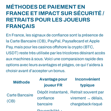
MÉTHODES DE PAIEMENT EN
FRANCE ET IMPACT SUR SÉCURITÉ /
RETRAITS POUR LES JOUEURS
FRANÇAIS
En France, les signaux de confiance sont la présence de
la Carte Bancaire (CB), PayPal, Paysafecard et Apple
Pay, mais pour les casinos offshore la crypto (BTC,
USDT) reste très utilisée par les tricolores désirant accès
aux machines à sous. Voici une comparaison rapide des
options avec leurs avantages et pièges, ce qui t’aidera à
choisir avant d’accepter un bonus.
Avantage pour
Inconvénient
Méthode
joueur FR
typique
Dépôt instantané,
Retrait souvent par
Carte Bancaire
confiance
virement → délais,
(CB)
bancaire
chargeback risqué
Reversibilité +