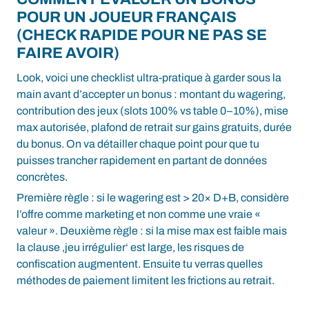
POUR UN JOUEUR FRANÇAIS
(CHECK RAPIDE POUR NE PAS SE
FAIRE AVOIR)
Look, voici une checklist ultra-pratique à garder sous la
main avant d’accepter un bonus : montant du wagering,
contribution des jeux (slots 100% vs table 0–10%), mise
max autorisée, plafond de retrait sur gains gratuits, durée
du bonus. On va détailler chaque point pour que tu
puisses trancher rapidement en partant de données
concrètes.
Première règle : si le wagering est > 20× D+B, considère
l’offre comme marketing et non comme une vraie «
valeur ». Deuxième règle : si la mise max est faible mais
la clause ‚jeu irrégulier‘ est large, les risques de
confiscation augmentent. Ensuite tu verras quelles
méthodes de paiement limitent les frictions au retrait.