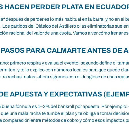
S HACEN PERDER PLATA EN ECUADO
“ después de perder es lo más habitual en la barra, y no en el b
. Los partidos del Clásico del Astillero o las eliminatorias suel
ación racional del valor de una cuota. Vamos a ver cómo frenar 
S PASOS PARA CALMARTE ANTES DE 
llano: primero respira y evalúa el evento; segundo define el tam
ermiten, y te lo explico con números locales para que quede claro
contra rachas malas; ahora sigamos con el desglose de esas regl
DE APUESTA Y EXPECTATIVAS (EJEMP
buena fórmula es 1–3% del bankroll por apuesta. Por ejemplo: 
que una mala racha te tumbe el plan y te obliga a tomar decisione
 la comparación entre métodos de cobro y cómo esos impactos 