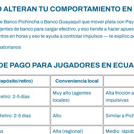
O ALTERAN TU COMPORTAMIENTO E
de Banco Pichincha o Banco Guayaquil que mover plata con PayPal
entes de banco para cargar efectivo, y eso tiende a hacer apue
ntos en horas y eso te ayuda a controlar impulsos — te explico 
DE PAGO PARA JUGADORES EN ECU
epósito/retiro)
Conveniencia local
Muy alto (agentes
Alta fricción 
etiro: 2-5 días
locales)
impulsivas
etiro: 2-5 días
Alto
Similar a Pic
as
Alta (regional)
Medio: rápido