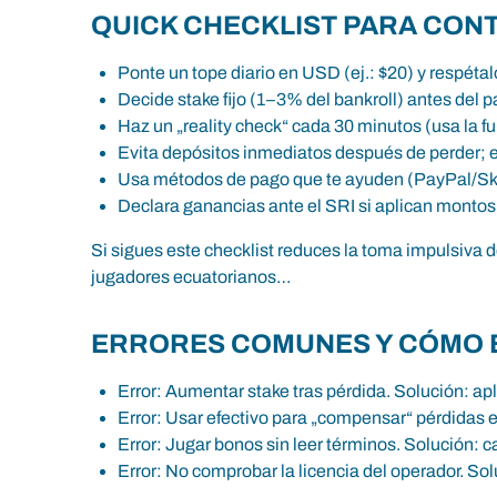
QUICK CHECKLIST PARA CON
Ponte un tope diario en USD (ej.: $20) y respéta
Decide stake fijo (1–3% del bankroll) antes del pa
Haz un „reality check“ cada 30 minutos (usa la fun
Evita depósitos inmediatos después de perder; 
Usa métodos de pago que te ayuden (PayPal/Skril
Declara ganancias ante el SRI si aplican montos
Si sigues este checklist reduces la toma impulsiva 
jugadores ecuatorianos…
ERRORES COMUNES Y CÓMO E
Error: Aumentar stake tras pérdida. Solución: apl
Error: Usar efectivo para „compensar“ pérdidas 
Error: Jugar bonos sin leer términos. Solución: c
Error: No comprobar la licencia del operador. So