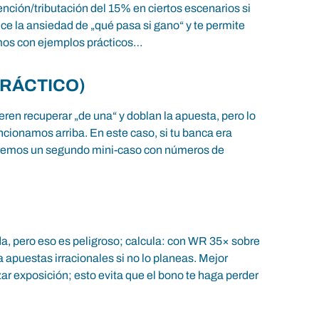
ención/tributación del 15% en ciertos escenarios si
ce la ansiedad de „qué pasa si gano“ y te permite
uimos con ejemplos prácticos…
PRÁCTICO)
eren recuperar „de una“ y doblan la apuesta, pero lo
ncionamos arriba. En este caso, si tu banca era
 veremos un segundo mini-caso con números de
da, pero eso es peligroso; calcula: con WR 35× sobre
 apuestas irracionales si no lo planeas. Mejor
ar exposición; esto evita que el bono te haga perder