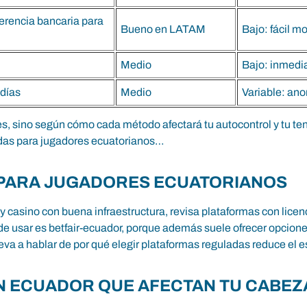
ferencia bancaria para
Bueno en LATAM
Bajo: fácil m
Medio
Bajo: inmedia
 días
Medio
Variable: an
nes, sino según cómo cada método afectará tu autocontrol y tu t
das para jugadores ecuatorianos…
 PARA JUGADORES ECUATORIANOS
 casino con buena infraestructura, revisa plataformas con lice
 de usar es
betfair-ecuador
, porque además suele ofrecer opcione
va a hablar de por qué elegir plataformas reguladas reduce el e
EN ECUADOR QUE AFECTAN TU CABEZ