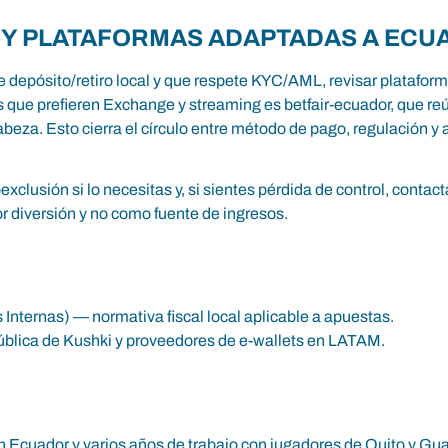
 Y PLATAFORMAS ADAPTADAS A ECU
e depósito/retiro local y que respete KYC/AML, revisar platafo
ios que prefieren Exchange y streaming es
betfair-ecuador
, que r
 cabeza. Esto cierra el círculo entre método de pago, regulación y
xclusión si lo necesitas y, si sientes pérdida de control, cont
r diversión y no como fuente de ingresos.
 Internas) — normativa fiscal local aplicable a apuestas.
blica de Kushki y proveedores de e-wallets en LATAM.
n Ecuador y varios años de trabajo con jugadores de Quito y Gua