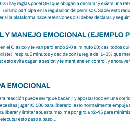
5 hay reglas por el SRI que obligan a declarar y existe una ret
 Turismo participa en la regulación de permisos. Saber esto redu
der si la plataforma hace retenciones o si debes declarar, y seg
AL Y MANEJO EMOCIONAL (EJEMPLO 
 el Clásico y te van perdiendo 2-0 al minuto 60; casi todos qui
existe), respira 5 minutos y decide con la regla del 1–3% que me
; esto evita cagar la sesión y te mantiene en control, y ahora
PA EMOCIONAL
ra reacción puede ser “¡qué bacán!” y apostar todo en una corri
necesitas jugar $3,500 para liberarlo; esto normalmente empuja a
a liberar y limitar apuesta máxima por giro a $2–$5 para minimiz
ra ejecutar esto paso a paso…