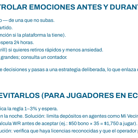
TROLAR EMOCIONES ANTES Y DURAN
lo — de una que no subas.
rtido.
ción si la plataforma la tiene).
espera 24 horas.
l) si quieres retiros rápidos y menos ansiedad.
 grandes; consulta un contador.
de decisiones y pasas a una estrategia deliberada, lo que enlaz
VITARLOS (PARA JUGADORES EN E
ica la regla 1–3% y espera.
en la noche. Solución: limita depósitos en agentes como Mi Veci
alcula WR antes de aceptar (ej.: $50 bono × 35 = $1,750 a jugar).
lución: verifica que haya licencias reconocidas y que el operad