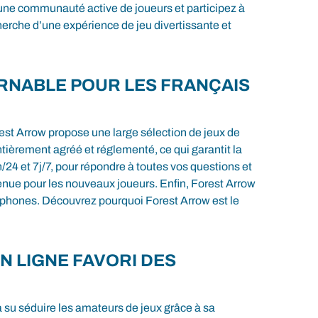
 une communauté active de joueurs et participez à
cherche d’une expérience de jeu divertissante et
URNABLE POUR LES FRANÇAIS
rest Arrow propose une large sélection de jeux de
ntièrement agréé et réglementé, ce qui garantit la
4h/24 et 7j/7, pour répondre à toutes vos questions et
nue pour les nouveaux joueurs. Enfin, Forest Arrow
artphones. Découvrez pourquoi Forest Arrow est le
N LIGNE FAVORI DES
a su séduire les amateurs de jeux grâce à sa