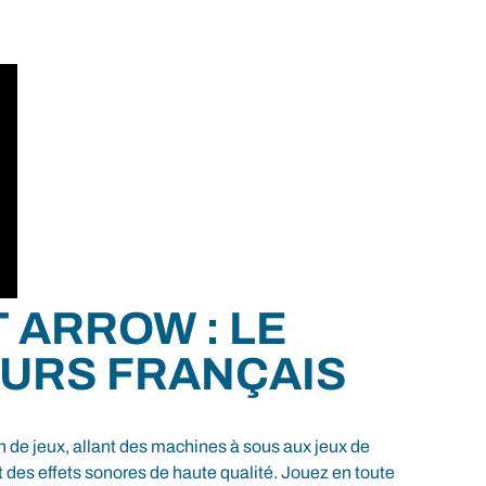
 ARROW : LE
EURS FRANÇAIS
on de jeux, allant des machines à sous aux jeux de
t des effets sonores de haute qualité. Jouez en toute