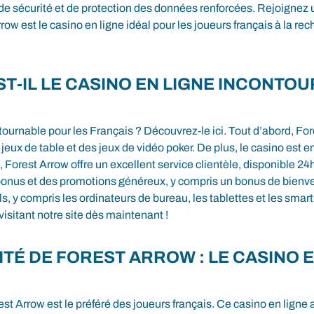
 de sécurité et de protection des données renforcées. Rejoignez
ow est le casino en ligne idéal pour les joueurs français à la re
-IL LE CASINO EN LIGNE INCONTO
ntournable pour les Français ? Découvrez-le ici. Tout d’abord, Fo
eux de table et des jeux de vidéo poker. De plus, le casino est e
re, Forest Arrow offre un excellent service clientèle, disponible 2
onus et des promotions généreux, y compris un bonus de bienve
ils, y compris les ordinateurs de bureau, les tablettes et les sm
isitant notre site dès maintenant !
TÉ DE FOREST ARROW : LE CASINO E
st Arrow est le préféré des joueurs français. Ce casino en ligne 