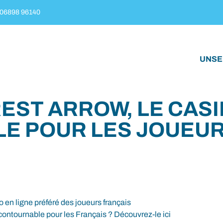
06898 96140
UNSE
ST ARROW, LE CASI
E POUR LES JOUEUR
o en ligne préféré des joueurs français
ncontournable pour les Français ? Découvrez-le ici