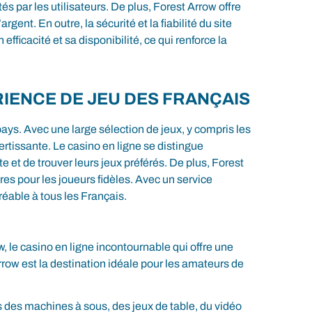
 par les utilisateurs. De plus, Forest Arrow offre
ent. En outre, la sécurité et la fiabilité du site
fficacité et sa disponibilité, ce qui renforce la
RIENCE DE JEU DES FRANÇAIS
pays. Avec une large sélection de jeux, y compris les
rtissante. Le casino en ligne se distingue
e et de trouver leurs jeux préférés. De plus, Forest
es pour les joueurs fidèles. Avec un service
réable à tous les Français.
, le casino en ligne incontournable qui offre une
Arrow est la destination idéale pour les amateurs de
s des machines à sous, des jeux de table, du vidéo