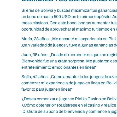
Si eres de Bolivia y buscas maximizar tus ganancias
un bono de hasta 500 USD en tu primer depósito. A
mesa clásicos. Con este bono, podrás aumentar tus p
oportunidad de aprovechar al máximo tu tiempo en P
María, 28 años: „Me encantó mi experiencia en PinU
gran variedad de juegos y tuve algunas ganancias 
Juan, 35 años: „Desde el momento en que me registr
Bienvenida fue una grata sorpresa. Me gustaron es
entretenimiento emocionantes en línea!“
Sofía, 42 años: „Como amante de los juegos de aza
comenzar mi experiencia de juego en línea en Bolivia
favorito para jugar en línea!“
¿Desea comenzar a jugar en PinUp Casino en Bolivi
¿Cómo obtenerlo? Regístrese en el casino y realice 
¡Disfrute de su bono de bienvenida y comience a jug