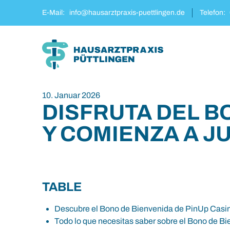
Zum
Zum
E-Mail:
info@hausarztpraxis-puettlingen.de
Telefon:
Inhalt
Hauptmenü
10. Januar 2026
DISFRUTA DEL B
Y COMIENZA A JU
TABLE
Descubre el Bono de Bienvenida de PinUp Casino
Todo lo que necesitas saber sobre el Bono de B