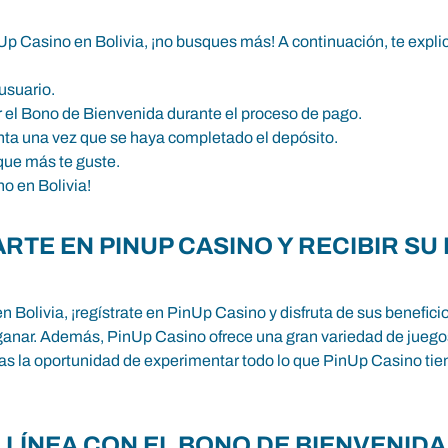
Up Casino en Bolivia, ¡no busques más! A continuación, te exp
usuario.
r el Bono de Bienvenida durante el proceso de pago.
nta una vez que se haya completado el depósito.
 que más te guste.
o en Bolivia!
RTE EN PINUP CASINO Y RECIBIR SU
Bolivia, ¡regístrate en PinUp Casino y disfruta de sus benefici
anar. Además, PinUp Casino ofrece una gran variedad de juegos
das la oportunidad de experimentar todo lo que PinUp Casino tien
LÍNEA CON EL BONO DE BIENVENIDA 