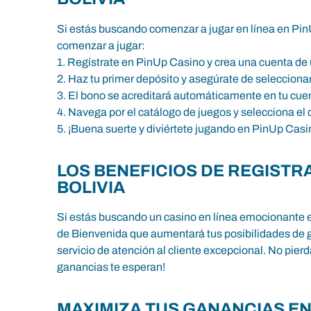
Si estás buscando comenzar a jugar en línea en Pin
comenzar a jugar:
1. Regístrate en PinUp Casino y crea una cuenta de 
2. Haz tu primer depósito y asegúrate de selecciona
3. El bono se acreditará automáticamente en tu cue
4. Navega por el catálogo de juegos y selecciona el
5. ¡Buena suerte y diviértete jugando en PinUp Casin
LOS BENEFICIOS DE REGISTRA
BOLIVIA
Si estás buscando un casino en línea emocionante en 
de Bienvenida que aumentará tus posibilidades de g
servicio de atención al cliente excepcional. No pier
ganancias te esperan!
MAXIMIZA TUS GANANCIAS EN 