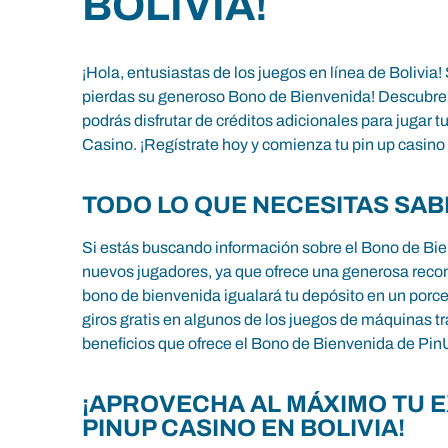
BOLIVIA!
¡Hola, entusiastas de los juegos en línea de Bolivia
pierdas su generoso Bono de Bienvenida! Descubre e
podrás disfrutar de créditos adicionales para jugar 
Casino. ¡Regístrate hoy y comienza tu
pin up casino
TODO LO QUE NECESITAS SAB
Si estás buscando información sobre el Bono de Bien
nuevos jugadores, ya que ofrece una generosa recomp
bono de bienvenida igualará tu depósito en un porce
giros gratis en algunos de los juegos de máquinas 
beneficios que ofrece el Bono de Bienvenida de Pin
¡APROVECHA AL MÁXIMO TU E
PINUP CASINO EN BOLIVIA!