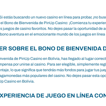
! Si estás buscando un nuevo casino en línea para probar, ¡no bus
l Bono de Bienvenida de PinUp Casino: ¡Comienza tu experienci
tus juegos de casino favoritos. No dejes pasar la oportunidad de
 bono
aventura en el emocionante mundo de los juegos en línea 
ER SOBRE EL BONO DE BIENVENIDA D
venida de PinUp Casino en Bolivia, has llegado al lugar correct
ensa por unirse al casino. Para ser elegible, simplemente regís
ntaje, lo que significa que tendrás más fondos para jugar tus ju
tragamonedas más populares del casino. No dejes pasar esta opor
Up Casino en Bolivia.
XPERIENCIA DE JUEGO EN LÍNEA CON