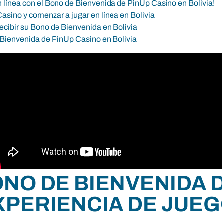
 línea con el Bono de Bienvenida de PinUp Casino en Bolivia!
sino y comenzar a jugar en línea en Bolivia
recibir su Bono de Bienvenida en Bolivia
 Bienvenida de PinUp Casino en Bolivia
NO DE BIENVENIDA D
XPERIENCIA DE JUEG