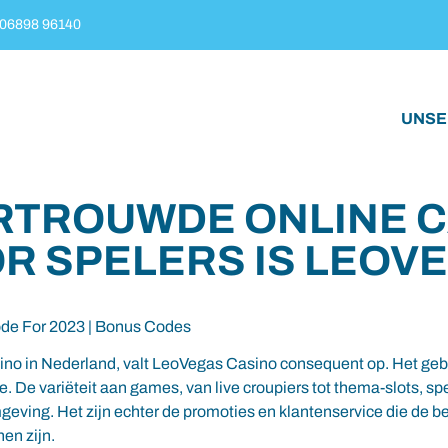
06898 96140
UNSE
RTROUWDE ONLINE C
R SPELERS IS LEOV
no in Nederland, valt
LeoVegas Casino
consequent op. Het gebr
 De variëteit aan games, van live croupiers tot thema-slots, sp
mgeving. Het zijn echter de promoties en klantenservice die de 
en zijn.