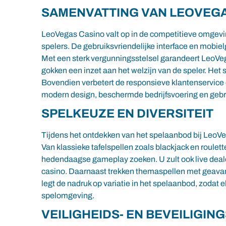
SAMENVATTING VAN LEOVEGA
LeoVegas Casino valt op in de competitieve omgevin
spelers. De gebruiksvriendelijke interface en mobie
Met een sterk vergunningsstelsel garandeert LeoVeg
gokken een inzet aan het welzijn van de speler. He
Bovendien verbetert de responsieve klantenservice
modern design, beschermde bedrijfsvoering en gebru
SPELKEUZE EN DIVERSITEIT
Tijdens het ontdekken van het spelaanbod bij LeoVe
Van klassieke tafelspellen zoals blackjack en roulet
hedendaagse gameplay zoeken. U zult ook live deal
casino. Daarnaast trekken themaspellen met geavan
legt de nadruk op variatie in het spelaanbod, zodat
spelomgeving.
VEILIGHEIDS- EN BEVEILIGI