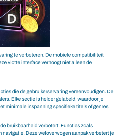
varing te verbeteren. De mobiele compatibiliteit
eze vlotte interface verhoogt niet alleen de
ncties die de gebruikerservaring vereenvoudigen. De
ers. Elke sectie is helder gelabeld, waardoor je
met minimale inspanning specifieke titels of genres
de bruikbaarheid verbetert. Functies zoals
 van navigatie. Deze weloverwogen aanpak verbetert je