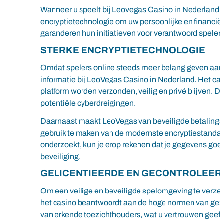
Wanneer u speelt bij Leovegas Casino in Nederland, z
encryptietechnologie om uw persoonlijke en financ
garanderen hun initiatieven voor verantwoord spel
STERKE ENCRYPTIETECHNOLOGIE
Omdat spelers online steeds meer belang geven aan h
informatie bij LeoVegas Casino in Nederland. Het c
platform worden verzonden, veilig en privé blijven
potentiële cyberdreigingen.
Daarnaast maakt LeoVegas van beveiligde betalingsg
gebruik te maken van de modernste encryptiestandaa
onderzoekt, kun je erop rekenen dat je gegevens goe
beveiliging.
GELICENTIEERDE EN GECONTROLEER
Om een veilige en beveiligde spelomgeving te verze
het casino beantwoordt aan de hoge normen van geza
van erkende toezichthouders, wat u vertrouwen geeft