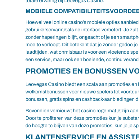
totale ervaring bij Leovegas Casino.
MOBIELE COMPATIBILITEITSVOORDE
Hoewel veel online casino’s mobiele opties aanbied
gebruikerservaring als de interface verbetert. Je 
zonder haperingen blijft, ongeacht of je een smartph
moeite verloopt. Dit betekent dat je zonder gedoe j
laadtijden, wat onmisbaar is voor een vloeiende spel
een service, maar ook een boeiende, continu verand
PROMOTIES EN BONUSSEN V
Leovegas Casino biedt een scala aan promoties en bo
welkomstbonussen voor nieuwe spelers tot voortduren
bonussen, gratis spins en cashback-aanbiedingen d
Bovendien vernieuwt het casino regelmatig zijn aan
Door te profiteren van deze promoties kun je substa
de hoogte te blijven van deze promoties, kun je je s
KLANTENSERVICE EN ASSIST