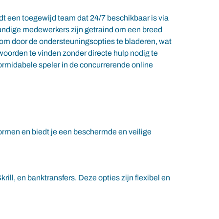
ndt een toegewijd team dat 24/7 beschikbaar is via
kundige medewerkers zijn getraind om een breed
 om door de ondersteuningsopties te bladeren, wat
oorden te vinden zonder directe hulp nodig te
rmidabele speler in de concurrerende online
normen en biedt je een beschermde en veilige
ll, en banktransfers. Deze opties zijn flexibel en