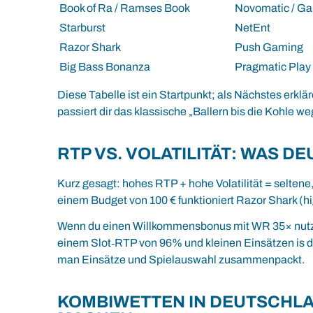
Book of Ra / Ramses Book
Novomatic / G
Starburst
NetEnt
Razor Shark
Push Gaming
Big Bass Bonanza
Pragmatic Play
Diese Tabelle ist ein Startpunkt; als Nächstes erklär
passiert dir das klassische „Ballern bis die Kohle weg
RTP VS. VOLATILITÄT: WAS 
Kurz gesagt: hohes RTP + hohe Volatilität = seltene,
einem Budget von 100 € funktioniert Razor Shark (hi
Wenn du einen Willkommensbonus mit WR 35× nutzt, 
einem Slot‑RTP von 96% und kleinen Einsätzen is das 
man Einsätze und Spielauswahl zusammenpackt.
KOMBIWETTEN IN DEUTSCHLA