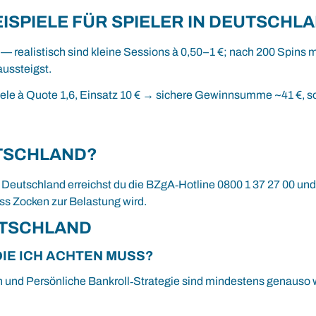
ISPIELE FÜR SPIELER IN DEUTSCHL
 realistisch sind kleine Sessions à 0,50–1 €; nach 200 Spins m
aussteigst.
le à Quote 1,6, Einsatz 10 € → sichere Gewinnsumme ~41 €, so b
UTSCHLAND?
 Deutschland erreichst du die BZgA‑Hotline 0800 1 37 27 00 und
ss Zocken zur Belastung wird.
EUTSCHLAND
 DIE ICH ACHTEN MUSS?
 und Persönliche Bankroll‑Strategie sind mindestens genauso wic