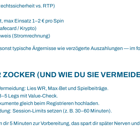
Rechtssicherheit vs. RTP)
t, max Einsatz 1–2 € pro Spin
fecard / Krypto)
hweis (Stromrechnung)
sonst typische Ärgernisse wie verzögerte Auszahlungen — im fol
ZOCKER (UND WIE DU SIE VERMEIDE
Vermeidung: Lies WR, Max‑Bet und Spielbeiträge.
–5 Legs mit Value‑Check.
kumente gleich beim Registrieren hochladen.
dung: Session‑Limits setzen (z. B. 30–60 Minuten).
dir 5 Minuten zur Vorbereitung, das spart dir später Nerven und 