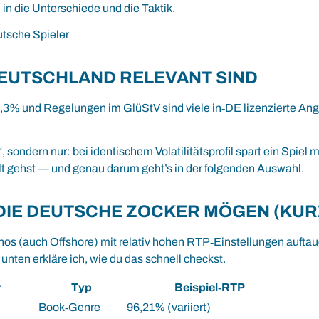
 in die Unterschiede und die Taktik.
DEUTSCHLAND RELEVANT SIND
 5,3% und Regelungen im GlüStV sind viele in‑DE lizenzierte Ange
“, sondern nur: bei identischem Volatilitätsprofil spart ein Sp
Tilt gehst — und genau darum geht’s in der folgenden Auswahl.
, DIE DEUTSCHE ZOCKER MÖGEN (KU
asinos (auch Offshore) mit relativ hohen RTP‑Einstellungen auft
unten erkläre ich, wie du das schnell checkst.
r
Typ
Beispiel‑RTP
Book‑Genre
96,21% (variiert)