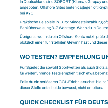
In Deutschland sind SOFORT (Klarna), Giropay und Pa
angeboten. Offshore‑Sites bieten dagegen oft Kry
bei KYC.
Praktische Beispiele in Euro: Mindesteinzahlung oft
Banküberweisung 3–7 Werktage. Wenn du in Deutschla
Übrigens: wenn du ein Offshore‑Konto nutzt, prüfe 
plötzlich einen fünfstelligen Gewinn hast und dieser
WO TESTEN? EMPFEHLUNG U
Für Spieler, die sowohl Sportwetten als auch Slots a
für weiterführende Tests empfiehlt sich etwa
bet-ma
Falls du ein seriöseres GGL‑Erlebnis suchst, bleibt 
dieser Stelle entscheide bewusst, nicht emotional.
QUICK CHECKLIST FÜR DEUTS