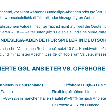
pannend, vor allem während Bundesliga‑Abenden oder großen Tu
ferwahrscheinlichkeit fällt mit jeder hinzugefügten Wette.
alistischem Value (Ihr echter Tipp ist nicht „nur weil die Quo
eren willst — weiter unten gibt’s Beispiele und eine Mini‑Strate
BUNDESLIGA‑ABENDE (FÜR SPIELER IN DEUTSC
(realistischer Value nach Recherche), setzt 10 € → Kombiwette 
 und im nächsten Abschnitt zeige ich Tools, um Value zu mess
IERTE GGL‑ANBIETER VS. OFFSHORE
nbieter (in Deutschland)
Offshore / High‑RTP Si
5s Pause)
Flexibler, oft höhere Limits
 → ~88–92% in manchen Fällen
Häufig 94–97% (je nach Anbiete
Begrenzte ADR, oft Curacao