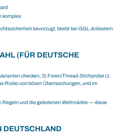
card
ch komplex
Rechtssicherheit bevorzugt, bleibt bei GGL‑Anbietern
WAHL (FÜR DEUTSCHE
ür Varianten checken; 3) Foren/Thread‑Stichprobe (z.
 das Risiko von bösen Überraschungen, und im
hout‑Regeln und die gebotenen Wettmärkte — diese
IN DEUTSCHLAND