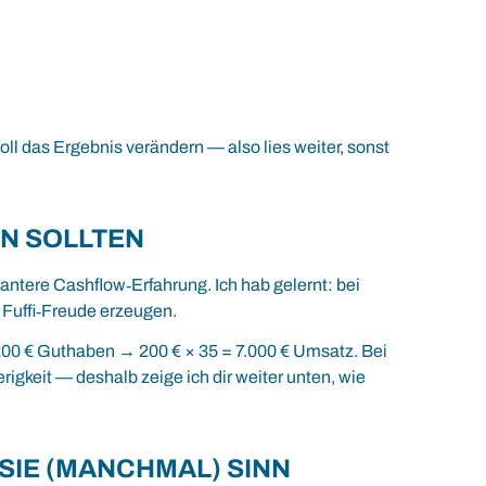
roll das Ergebnis verändern — also lies weiter, sonst
EN SOLLTEN
tantere Cashflow‑Erfahrung. Ich hab gelernt: bei
r Fuffi‑Freude erzeugen.
00 € Guthaben → 200 € × 35 = 7.000 € Umsatz. Bei
rigkeit — deshalb zeige ich dir weiter unten, wie
SIE (MANCHMAL) SINN