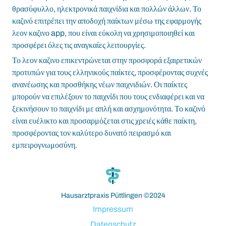
θρασύφυλλο, ηλεκτρονικά παιχνίδια και πολλών άλλων. Το
καζινό επιτρέπει την αποδοχή παίκτων μέσω της εφαρμογής
λεον καζινο app, που είναι εύκολη να χρησιμοποιηθεί και
προσφέρει όλες τις αναγκαίες λειτουργίες.
Το λεον καζινο επικεντρώνεται στην προσφορά εξαιρετικών
προτυπών για τους ελληνικούς παίκτες, προσφέροντας συχνές
ανανέωσης και προσθήκης νέων παιχνιδιών. Οι παίκτες
μπορούν να επιλέξουν το παιχνίδι που τους ενδιαφέρει και να
ξεκινήσουν το παιχνίδι με απλή και ασχημονότητα. Το καζινό
είναι ευέλικτο και προσαρμόζεται στις χρειές κάθε παίκτη,
προσφέροντας τον καλύτερο δυνατό πειρασμό και
εμπειρογνωμοσύνη.
paribahis
bahsegel
bahsegel
bahsegel
bahsegel resmi adresi
Hausarztpraxis Püttlingen ©2024
Impressum
Datenschutz