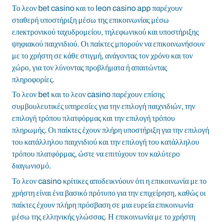
Το
λεον bet casino
και το
leon casino app
παρέχουν
σταθερή υποστήριξη μέσω της επικοινωνίας μέσω
εлектρονικού ταχυδρομείου, τηλεφωνικού και υποστήριξης
ψηφιακού παιχνιδιού. Οι παίκτες μπορούν να επικοινωνήσουν
με το χρήστη σε κάθε στιγμή, ανάγοντας τον χρόνο και τον
χώρο, για τον λύνοντας προβλήματα ή απαιτώντας
πληροφορίες.
Το
λεον bet
και το
λεον casino
παρέχουν επίσης
συμβουλευτικές υπηρεσίες για την επιλογή παιχνιδιών, την
επιλογή τρόπου πλατφόρμας και την επιλογή τρόπου
πληρωμής. Οι παίκτες έχουν πλήρη υποστήριξη για την επιλογή
του κατάλληλου παιχνιδιού και την επιλογή του κατάλληλου
τρόπου πλατφόρμας, ώστε να επιτύχουν τον καλύτερο
διαγωνισμό.
Το
λεον casino
κρίτικες αποδεικνύουν ότι η επικοινωνία με το
χρήστη είναι ένα βασικό πρότυπο για την επιχείρηση, καθώς οι
παίκτες έχουν πλήρη πρόσβαση σε μια ευρεία επικοινωνία
μέσω της ελληνικής γλώσσας. Η επικοινωνία με το χρήστη