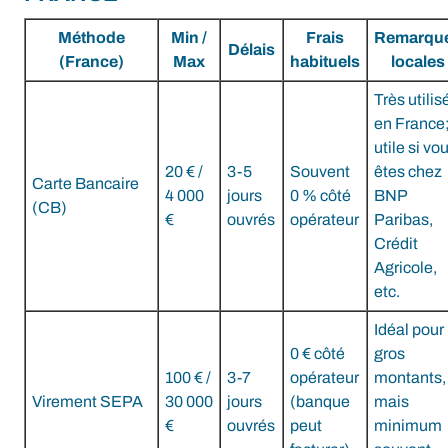
Méthode
Min /
Frais
Remarqu
Délais
(France)
Max
habituels
locales
Très utilis
en France
utile si vo
20 € /
3-5
Souvent
êtes chez
Carte Bancaire
4 000
jours
0 % côté
BNP
(CB)
€
ouvrés
opérateur
Paribas,
Crédit
Agricole,
etc.
Idéal pour
0 € côté
gros
100 € /
3-7
opérateur
montants,
Virement SEPA
30 000
jours
(banque
mais
€
ouvrés
peut
minimum