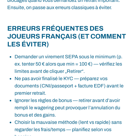
blocages quand vous demandez un retrait important.
Ensuite, on passe aux erreurs classiques à éviter.
ERREURS FRÉQUENTES DES
JOUEURS FRANÇAIS (ET COMMENT
LES ÉVITER)
Demander un virement SEPA sous le minimum (p.
ex. tenter 50 € alors que min = 100 €) — vérifiez les
limites avant de cliquer „Retirer“.
Ne pas avoir finalisé le KYC — préparez vos
documents (CNI/passeport + facture EDF) avant le
premier retrait.
Ignorer les règles de bonus — retirer avant d’avoir
rempli le wagering peut provoquer l’annulation du
bonus et des gains.
Choisir la mauvaise méthode (lent vs rapide) sans
regarder les frais/temps — planifiez selon vos