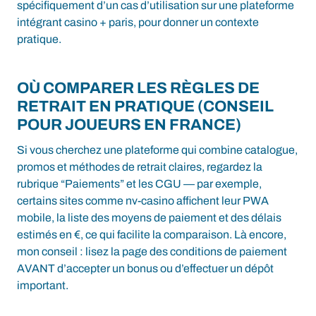
spécifiquement d’un cas d’utilisation sur une plateforme
intégrant casino + paris, pour donner un contexte
pratique.
OÙ COMPARER LES RÈGLES DE
RETRAIT EN PRATIQUE (CONSEIL
POUR JOUEURS EN FRANCE)
Si vous cherchez une plateforme qui combine catalogue,
promos et méthodes de retrait claires, regardez la
rubrique “Paiements” et les CGU — par exemple,
certains sites comme
nv-casino
affichent leur PWA
mobile, la liste des moyens de paiement et des délais
estimés en €, ce qui facilite la comparaison. Là encore,
mon conseil : lisez la page des conditions de paiement
AVANT d’accepter un bonus ou d’effectuer un dépôt
important.