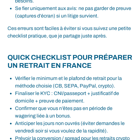
besoins.
Se fier uniquement aux avis: ne pas garder de preuve
(captures d’écran) si un litige survient.
Ces erreurs sont faciles à éviter si vous suivez une petite
checklist pratique, que je partage juste après.
QUICK CHECKLIST POUR PRÉPARER
UN RETRAIT EN FRANCE
Vérifier le minimum et le plafond de retrait pour la
méthode choisie (CB, SEPA, PayPal, crypto).
Finaliser le KYC : CNI/passeport + justificatif de
domicile + preuve de paiement.
Confirmer que vous n’êtes pas en période de
wagering liée à un bonus.
Anticiper les jours non ouvrés (éviter demandes le
vendredi soir si vous voulez de la rapidité).
Prévoir la conversion / spread pour les retraits crypto