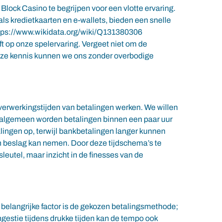
Block Casino te begrijpen voor een vlotte ervaring.
s kredietkaarten en e-wallets, bieden een snelle
tps://www.wikidata.org/wiki/Q131380306
t op onze spelervaring. Vergeet niet om de
 deze kennis kunnen we ons zonder overbodige
verwerkingstijden van betalingen werken. We willen
t algemeen worden betalingen binnen een paar uur
alingen op, terwijl bankbetalingen langer kunnen
in beslag kan nemen. Door deze tijdschema’s te
leutel, maar inzicht in de finesses van de
 belangrijke factor is de gekozen betalingsmethode;
ngestie tijdens drukke tijden kan de tempo ook