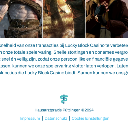
heid van onze transacties bij Lucky Block Casino te verbeteren
van onze totale spelervaring. Snelle stortingen en opnames vergr
 snel én veilig zijn, zodat onze persoonlijke en financiële gegeven
passen, kunnen we onze spelervaring vlotter laten verlopen. Lat
sfuncties die Lucky Block Casino biedt. Samen kunnen we ons g
Hausarztpraxis Püttlingen ©2024
Impressum
Datenschutz
Cookie Einstellungen