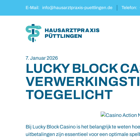
Zum
Zum
E-Mail:
info@hausarztpraxis-puettlingen.de
Telefon:
Inhalt
Hauptmenü
7. Januar 2026
LUCKY BLOCK CAS
VERWERKINGSTI
TOEGELICHT
Bij
Lucky Block Casino
is het belangrijk te weten ho
uitbetalingen zijn essentieel voor een optimale spel