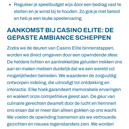
Reguleer je speelbudget wijs door een bedrag vast te
stellen en je winst bij te houden. Zo gok je met beleid
en heb je een leuke speelervaring.
AANKOMST BIJ CASINO ELITE: DE
GEPASTE AMBIANCE SCHEPPEN
Zodra we de deuren van Casino Elite binnenstappen,
worden we direct omgeven door een opwindende sfeer.
De heldere lichten en aantrekkelijke geluiden trekken ons
aan en maken meteen duidelijk dat we een wereld vol
mogelijkheden betreden. We waarderen de zorgvuldig
ontworpen indeling, die uitnodigt tot ontdekking en
interactie. Elke hoek garandeert memorabele ervaringen
en wakkert onze competitieve geest aan. De geur van
culinaire gerechten dwarrelt door de lucht en herinnert
ons eraan dat er meer dan alleen gokken op ons wacht.
We voelen de opwinding toenemen als we vertrouwde
gezichten en nieuwe tegenstanders zien. We worden