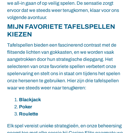
we all-in gaan of op veilig spelen. De sensatie zorgt
ervoor dat we steeds weer terugkomen, klaar voor ons
volgende avontuur.
MIJN FAVORIETE TAFELSPELLEN
KIEZEN
Tafelspellen bieden een fascinerend contrast met de
flitsende lichten van gokkasten, en we worden vaak
aangetrokken door hun strategische diepgang. Het
selecteren van onze favoriete spellen verbetert onze
spelervaring en stelt ons in staat om tijdens het spelen
onze hersenen te gebruiken. Hier zijn drie tafelspellen
waar we steeds weer naar terugkeren:
Blackjack
Poker
Roulette
Elk spel vereist unieke strategieën, en onze beheersing
neemt toe met elke sessie bij Casino Elite naarmate we