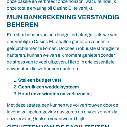
onze passie en verbreedt onze horizon, wat uiteindelijk
onze totale ervaring bij Casino Elite verrijkt.
MIJN BANKREKENING VERSTANDIG
BEHEREN
Een slim beheer van ons budget is belangrijk als we van
ons verblijf in Casino Elite willen genieten zonder in
geldproblemen te komen. Door een robuuste strategie te
hanteren, kunnen we van elk moment genieten zonder
de stress van te veel uitgeven. Hier zijn drie essentiële
gewoonten die we kunnen aanleren:
Stel een budget vast
Gebruik een weddelsysteem
Houd onze winsten en verliezen bij
Met deze strategieën kunnen we vol vertrouwen door de
levendige spelomgeving navigeren en ervoor zorgen dat
onze ervaring leuk en verantwoord blijft.