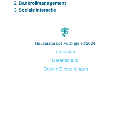
Bankrollmanagement
Sociale interactie
bahsegel
bahsegel
bahsegel resmi adresi
Hausarztpraxis Püttlingen ©2024
Impressum
Datenschutz
Cookie Einstellungen