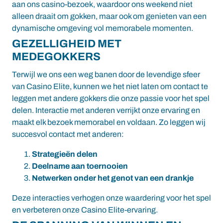
aan ons casino-bezoek, waardoor ons weekend niet
alleen draait om gokken, maar ook om genieten van een
dynamische omgeving vol memorabele momenten.
GEZELLIGHEID MET
MEDEGOKKERS
Terwijl we ons een weg banen door de levendige sfeer
van Casino Elite, kunnen we het niet laten om contact te
leggen met andere gokkers die onze passie voor het spel
delen. Interactie met anderen verrijkt onze ervaring en
maakt elk bezoek memorabel en voldaan. Zo leggen wij
succesvol contact met anderen:
Strategieën delen
Deelname aan toernooien
Netwerken onder het genot van een drankje
Deze interacties verhogen onze waardering voor het spel
en verbeteren onze Casino Elite-ervaring.