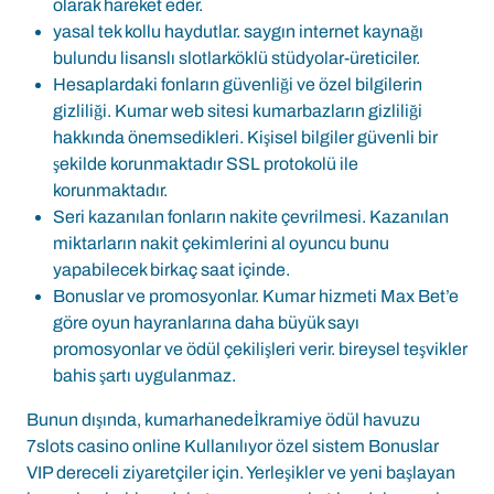
olarak hareket eder.
yasal tek kollu haydutlar. saygın internet kaynağı
bulundu lisanslı slotlarköklü stüdyolar-üreticiler.
Hesaplardaki fonların güvenliği ve özel bilgilerin
gizliliği. Kumar web sitesi kumarbazların gizliliği
hakkında önemsedikleri. Kişisel bilgiler güvenli bir
şekilde korunmaktadır SSL protokolü ile
korunmaktadır.
Seri kazanılan fonların nakite çevrilmesi. Kazanılan
miktarların nakit çekimlerini al oyuncu bunu
yapabilecek birkaç saat içinde.
Bonuslar ve promosyonlar. Kumar hizmeti Max Bet’e
göre oyun hayranlarına daha büyük sayı
promosyonlar ve ödül çekilişleri verir. bireysel teşvikler
bahis şartı uygulanmaz.
Bunun dışında, kumarhanedeİkramiye ödül havuzu
7slots casino online
Kullanılıyor özel sistem Bonuslar
VIP dereceli ziyaretçiler için. Yerleşikler ve yeni başlayan