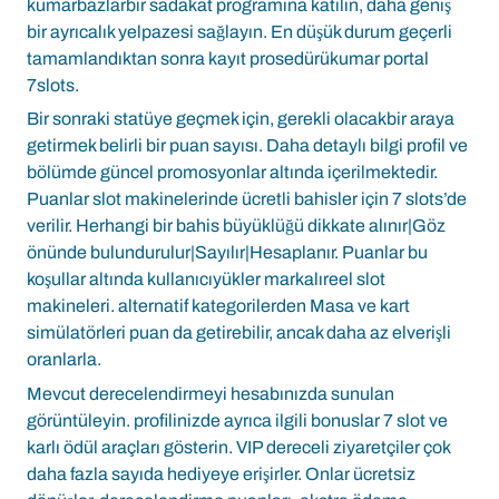
kumarbazlarbir sadakat programına katılın, daha geniş
bir ayrıcalık yelpazesi sağlayın. En düşük durum geçerli
tamamlandıktan sonra kayıt prosedürükumar portal
7slots.
Bir sonraki statüye geçmek için, gerekli olacakbir araya
getirmek belirli bir puan sayısı. Daha detaylı bilgi profil ve
bölümde güncel promosyonlar altında içerilmektedir.
Puanlar slot makinelerinde ücretli bahisler için 7 slots’de
verilir. Herhangi bir bahis büyüklüğü dikkate alınır|Göz
önünde bulundurulur|Sayılır|Hesaplanır. Puanlar bu
koşullar altında kullanıcıyükler markalıreel slot
makineleri. alternatif kategorilerden Masa ve kart
simülatörleri puan da getirebilir, ancak daha az elverişli
oranlarla.
Mevcut derecelendirmeyi hesabınızda sunulan
görüntüleyin. profilinizde ayrıca ilgili bonuslar 7 slot ve
karlı ödül araçları gösterin. VIP dereceli ziyaretçiler çok
daha fazla sayıda hediyeye erişirler. Onlar ücretsiz