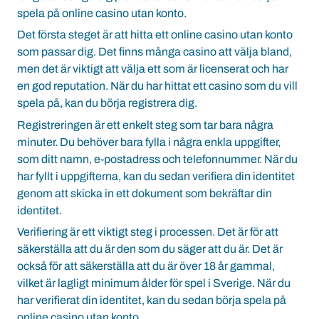
spela på online casino utan konto.
Det första steget är att hitta ett online casino utan konto
som passar dig. Det finns många casino att välja bland,
men det är viktigt att välja ett som är licenserat och har
en god reputation. När du har hittat ett casino som du vill
spela på, kan du börja registrera dig.
Registreringen är ett enkelt steg som tar bara några
minuter. Du behöver bara fylla i några enkla uppgifter,
som ditt namn, e-postadress och telefonnummer. När du
har fyllt i uppgifterna, kan du sedan verifiera din identitet
genom att skicka in ett dokument som bekräftar din
identitet.
Verifiering är ett viktigt steg i processen. Det är för att
säkerställa att du är den som du säger att du är. Det är
också för att säkerställa att du är över 18 år gammal,
vilket är lagligt minimum ålder för spel i Sverige. När du
har verifierat din identitet, kan du sedan börja spela på
online casino utan konto.