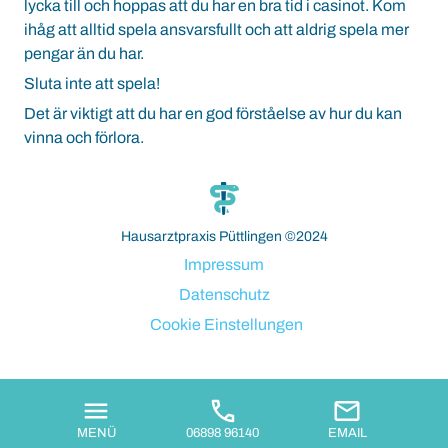
lycka till och hoppas att du har en bra tid i casinot. Kom
ihåg att alltid spela ansvarsfullt och att aldrig spela mer
pengar än du har.
Sluta inte att spela!
Det är viktigt att du har en god förståelse av hur du kan
vinna och förlora.
paribahis
bahsegel
bahsegel
bahsegel
bahsegel resmi adresi
Hausarztpraxis Püttlingen ©2024
Impressum
Datenschutz
Cookie Einstellungen
MENÜ
06898 96140
EMAIL