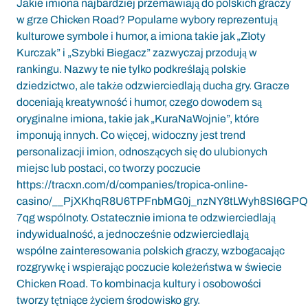
Jakie imiona najbardziej przemawiają do polskich graczy
w grze Chicken Road? Popularne wybory reprezentują
kulturowe symbole i humor, a imiona takie jak „Złoty
Kurczak” i „Szybki Biegacz” zazwyczaj przodują w
rankingu. Nazwy te nie tylko podkreślają polskie
dziedzictwo, ale także odzwierciedlają ducha gry. Gracze
doceniają kreatywność i humor, czego dowodem są
oryginalne imiona, takie jak „KuraNaWojnie”, które
imponują innych. Co więcej, widoczny jest trend
personalizacji imion, odnoszących się do ulubionych
miejsc lub postaci, co tworzy poczucie
https://tracxn.com/d/companies/tropica-online-
casino/__PjXKhqR8U6TPFnbMG0j_nzNY8tLWyh8Sl6GP
7qg
wspólnoty. Ostatecznie imiona te odzwierciedlają
indywidualność, a jednocześnie odzwierciedlają
wspólne zainteresowania polskich graczy, wzbogacając
rozgrywkę i wspierając poczucie koleżeństwa w świecie
Chicken Road. To kombinacja kultury i osobowości
tworzy tętniące życiem środowisko gry.