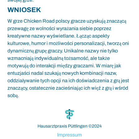
WNIOSEK
W grze Chicken Road polscy gracze uzyskują znaczącą
przewagę ze wolności wyrażania siebie poprzez
kreatywne nazwy wyświetlane. Łącząc aspekty
kulturowe, humor i możliwości personalizacji, tworzą oni
dynamiczną grupę graczy. Unikalne nazwy nie tylko
wzmacniają indywidualną tożsamość, ale także
motywują do interakcji między graczami. W miarę jak
entuzjaści nadal szukają nowych kombinacji nazw,
oddziaływanie tych opcji na ich doświadczenia z grą jest
znaczący, ostatecznie zacieśniając ich więź z grą i wśród
sobą.
l
bahsegel
bahsegel resmi adresi
Hausarztpraxis Püttlingen ©2024
Impressum