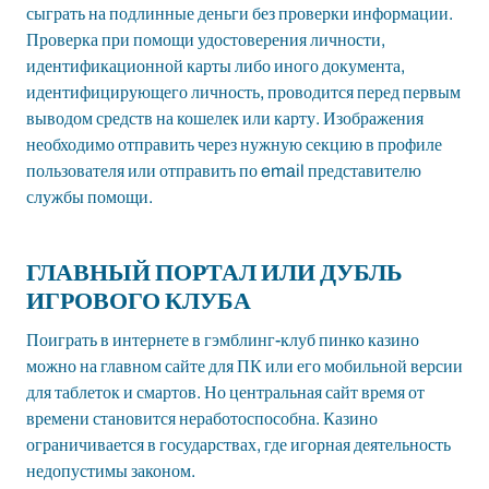
сыграть на подлинные деньги без проверки информации.
Проверка при помощи удостоверения личности,
идентификационной карты либо иного документа,
идентифицирующего личность, проводится перед первым
выводом средств на кошелек или карту. Изображения
необходимо отправить через нужную секцию в профиле
пользователя или отправить по email представителю
службы помощи.
ГЛАВНЫЙ ПОРТАЛ ИЛИ ДУБЛЬ
ИГРОВОГО КЛУБА
Поиграть в интернете в гэмблинг-клуб пинко казино
можно на главном сайте для ПК или его мобильной версии
для таблеток и смартов. Но центральная сайт время от
времени становится неработоспособна. Казино
ограничивается в государствах, где игорная деятельность
недопустимы законом.