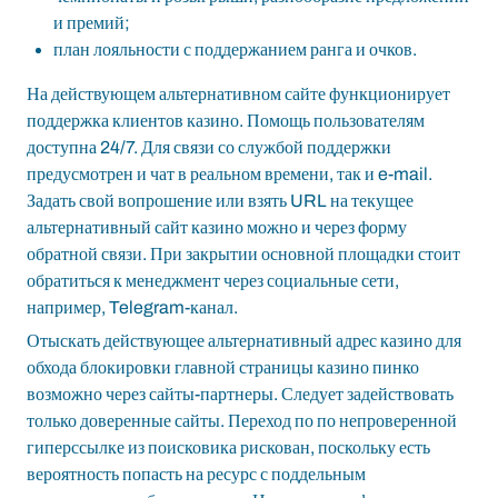
и премий;
план лояльности с поддержанием ранга и очков.
На действующем альтернативном сайте функционирует
поддержка клиентов казино. Помощь пользователям
доступна 24/7. Для связи со службой поддержки
предусмотрен и чат в реальном времени, так и e-mail.
Задать свой вопрошение или взять URL на текущее
альтернативный сайт казино можно и через форму
обратной связи. При закрытии основной площадки стоит
обратиться к менеджмент через социальные сети,
например, Telegram-канал.
Отыскать действующее альтернативный адрес казино для
обхода блокировки главной страницы казино пинко
возможно через сайты-партнеры. Следует задействовать
только доверенные сайты. Переход по по непроверенной
гиперссылке из поисковика рискован, поскольку есть
вероятность попасть на ресурс с поддельным