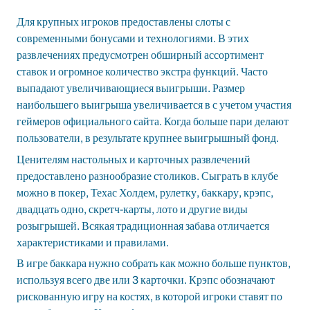
Для крупных игроков предоставлены слоты с
современными бонусами и технологиями. В этих
развлечениях предусмотрен обширный ассортимент
ставок и огромное количество экстра функций. Часто
выпадают увеличивающиеся выигрыши. Размер
наибольшего выигрыша увеличивается в с учетом участия
геймеров официального сайта. Когда больше пари делают
пользователи, в результате крупнее выигрышный фонд.
Ценителям настольных и карточных развлечений
предоставлено разнообразие столиков. Сыграть в клубе
можно в покер, Техас Холдем, рулетку, баккару, крэпс,
двадцать одно, скретч-карты, лото и другие виды
розыгрышей. Всякая традиционная забава отличается
характеристиками и правилами.
В игре баккара нужно собрать как можно больше пунктов,
используя всего две или 3 карточки. Крэпс обозначают
рискованную игру на костях, в которой игроки ставят по