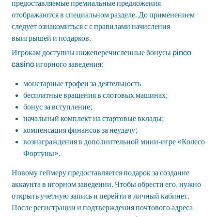
предоставляемые премиальные предложения
отображаются в специальном разделе. До применением
следует ознакомиться с с правилами начисления
выигрышей и подарков.
Игрокам доступны нижеперечисленные бонусы pinco
casino игорного заведения:
монетарные трофеи за деятельность
бесплатные вращения в слотовых машинах;
бонус за вступление;
начальный комплект на стартовые вклады;
компенсация финансов за неудачу;
вознаграждения в дополнительной мини-игре «Колесо
Фортуны».
Новому геймеру предоставляется подарок за создание
аккаунта в игорном заведении. Чтобы обрести его, нужно
открыть учетную запись и перейти в личный кабинет.
После регистрации и подтверждения почтового адреса