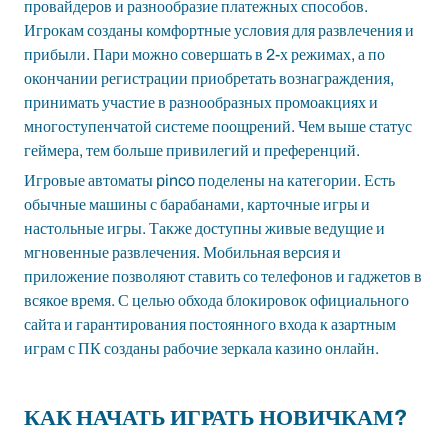
провайдеров и разнообразие платежных способов.
Игрокам созданы комфортные условия для развлечения и
прибыли. Пари можно совершать в 2-х режимах, а по
окончании регистрации приобретать вознаграждения,
принимать участие в разнообразных промоакциях и
многоступенчатой системе поощрений. Чем выше статус
геймера, тем больше привилегий и преференций.
Игровые автоматы
pinco
поделены на категории. Есть
обычные машины с барабанами, карточные игры и
настольные игры. Также доступны живые ведущие и
мгновенные развлечения. Мобильная версия и
приложение позволяют ставить со телефонов и гаджетов в
всякое время. С целью обхода блокировок официального
сайта и гарантирования постоянного входа к азартным
играм с ПК созданы рабочие зеркала казино онлайн.
КАК НАЧАТЬ ИГРАТЬ НОВИЧКАМ?