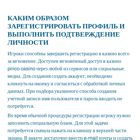
КАКИМ ОБРАЗОМ
ЗАРЕГИСТРИРОВАТЬ ПРОФИЛЬ И
ВЫПОЛНИТЬ ПОДТВЕРЖДЕНИЕ
ЛИЧНОСТИ
Игроки способны завершить регистрацию в казино всего
за мгновение. Доступен мгновенный доступ в казино
pinco casino через любой из сервисов или социальные
медиа. Для создания создать аккаунт, необходимо
кликнуть на иконку и согласиться с обработкой личных
данных. При подбора указанного способа создания
учетной записи имя пользователя и пароль вводить не
потребуется.
Во время обычной процедуры регистрации игроку нужно
заполнить специальную бланк. Для этой задачи
потребуется сначала нажать на клавишу в верхней части
экрана. В анкете достаточно ввести e-mail почты и создать