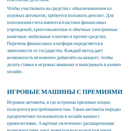
Чтобы участвовать на средства с обналичиванием из
игровых автоматов, требуется положить депозит. Для
пополнения счета имеются пластики финансовых
учреждений, криптовалютные и обычные электронные
кошельки, мобильные платежи и прочие средства.
Перечень финансовых платформ определяется в
зависимости от государства. Каждый метод дает
возможность мгновенно добавлять на аккаунт, чтобы
делать ставки в игровых машинах и выигрывать в казино
онлайн.
ИГРОВЫЕ МАШИНЫ С ПРЕМИЯМИ
Игровые автоматы, в где встроены призовые опции,
пользуются востребованностью. Такие автоматы нередко
предпочитают пользователи в онлайн казино с
привилегиями. Азартные увлечения с расширенными
возможностями дают значительные вознаграждения.