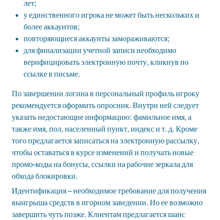
лет;
у единственного игрока не может быть нескольких и
более аккаунтов;
повторяющиеся аккаунты замораживаются;
для финализации учетной записи необходимо
верифицировать электронную почту, кликнув по
ссылке в письме.
По завершении логина в персональный профиль игроку
рекомендуется оформить опросник. Внутри ней следует
указать недостающие информацию: фамильное имя, а
также имя, пол, населенный пункт, индекс и т. д. Кроме
того предлагается записаться на электронную рассылку,
чтобы оставаться в курсе изменений и получать новые
промо-коды на бонусы, ссылки на рабочие зеркала для
обхода блокировки.
Идентификация – необходимое требование для получения
выигрыша средств в игорном заведении. Но ее возможно
завершить чуть позже. Клиентам предлагается шанс