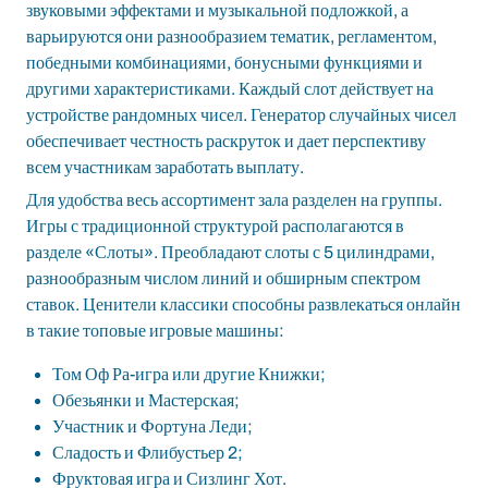
звуковыми эффектами и музыкальной подложкой, а
варьируются они разнообразием тематик, регламентом,
победными комбинациями, бонусными функциями и
другими характеристиками. Каждый слот действует на
устройстве рандомных чисел. Генератор случайных чисел
обеспечивает честность раскруток и дает перспективу
всем участникам заработать выплату.
Для удобства весь ассортимент зала разделен на группы.
Игры с традиционной структурой располагаются в
разделе «Слоты». Преобладают слоты с 5 цилиндрами,
разнообразным числом линий и обширным спектром
ставок. Ценители классики способны развлекаться онлайн
в такие топовые игровые машины:
Том Оф Ра-игра или другие Книжки;
Обезьянки и Мастерская;
Участник и Фортуна Леди;
Сладость и Флибустьер 2;
Фруктовая игра и Сизлинг Хот.