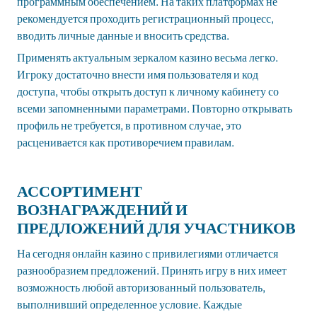
программным обеспечением. На таких платформах не
рекомендуется проходить регистрационный процесс,
вводить личные данные и вносить средства.
Применять актуальным зеркалом казино весьма легко.
Игроку достаточно внести имя пользователя и код
доступа, чтобы открыть доступ к личному кабинету со
всеми запомненными параметрами. Повторно открывать
профиль не требуется, в противном случае, это
расценивается как противоречием правилам.
АССОРТИМЕНТ
ВОЗНАГРАЖДЕНИЙ И
ПРЕДЛОЖЕНИЙ ДЛЯ УЧАСТНИКОВ
На сегодня онлайн казино с привилегиями отличается
разнообразием предложений. Принять игру в них имеет
возможность любой авторизованный пользователь,
выполнивший определенное условие. Каждые