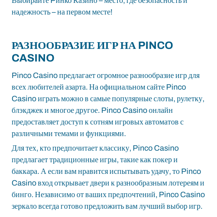
Выбирайте Pинко Казино – место, где безопасность и
надежность – на первом месте!
РАЗНООБРАЗИЕ ИГР НА PINCO
CASINO
Pinco Casino предлагает огромное разнообразие игр для
всех любителей азарта. На официальном сайте Pinco
Casino играть можно в самые популярные слоты, рулетку,
блэкджек и многое другое. Pinco Casino онлайн
предоставляет доступ к сотням игровых автоматов с
различными темами и функциями.
Для тех, кто предпочитает классику, Pinco Casino
предлагает традиционные игры, такие как покер и
баккара. А если вам нравится испытывать удачу, то Pinco
Casino вход открывает двери к разнообразным лотереям и
бинго. Независимо от ваших предпочтений, Pinco Casino
зеркало всегда готово предложить вам лучший выбор игр.