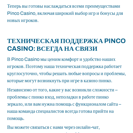
Теперь вы готовы наслаждаться всеми преимуществами
Pinco Casino, включая широкий выбор игр и бонусы для
новых игроков.
ТЕХНИЧЕСКАЯ ПОДДЕРЖКА PINCO
CASINO: ВСЕГДА НА СВЯЗИ
В Pinco Casino мы ценим комфорт и удобство наших
игроков. Поэтому наша техническая поддержка работает
круглосуточно, чтобы решать любые вопросы и проблемы,
которые могут возникнуть при игре в казино пинко.
Независимо от того, какие у вас возникли сложности –
проблемы с пинко вход, неполадки в работе пинко
зеркало, или вам нужна помощь с функционалом сайта –
наша команда специалистов всегда готова прийти на
помощь.
Вы можете связаться с нами через онлайн-чат,