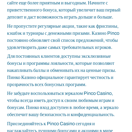
сайте еще более приятным и выгодным. Начните с
приветственного бонуса, который увеличит ваш первый
депозит и даст возможность играть дольше и больше.
Не пропустите регулярные акции, такие как фриспины,
кэшбэк и турниры с денежными призами. Казино Pinco
постоянно обновляет свой список предложений, чтобы
удовлетворить даже самых требовательных игроков.
Для постоянных клиентов доступны эксклюзивные
бонусы и программы лояльности, которые позволяют
накапливать баллы и обменивать их на ценные призы.
Пинко Казино официальное гарантирует честность и
прозрачность всех бонусных программ.
Не забудьте воспользоваться зеркалом Pinco Casino,
чтобы всегда иметь доступ к своим любимым играм и
бонусам. Пинко вход доступен в любое время, а зеркало
обеспечит вашу безопасность и конфиденциальность.
Присоединяйтесь к Pinco Casino сегодня и
наслаждайтесь лучшими бонусами и акциями в мире