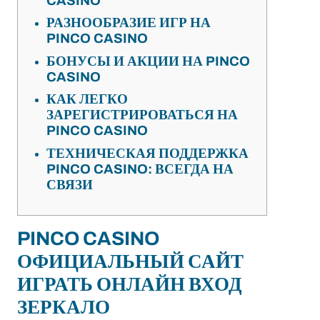
CASINO
РАЗНООБРАЗИЕ ИГР НА
PINCO CASINO
БОНУСЫ И АКЦИИ НА PINCO
CASINO
КАК ЛЕГКО
ЗАРЕГИСТРИРОВАТЬСЯ НА
PINCO CASINO
ТЕХНИЧЕСКАЯ ПОДДЕРЖКА
PINCO CASINO: ВСЕГДА НА
СВЯЗИ
PINCO CASINO
ОФИЦИАЛЬНЫЙ САЙТ
ИГРАТЬ ОНЛАЙН ВХОД
ЗЕРКАЛО