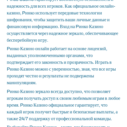
надежность для всех игроков. Как официальное онлайн-
казино, Pинко использует передовые технологии
шифрования, чтобы защитить ваши личные данные и
финансовую информацию. Вход на Pинко Казино
осуществляется через надежное зеркало, обеспечивающее
бесперебойную игру.
Pинко Казино онлайн работает на основе лицензий,
выданных уполномоченными органами, что
подтверждает его законность и прозрачность. Играть в
Pинко Казино можно с уверенностью, зная, что все игры
проходят честно и результаты не подвержены
манипуляциям.
Pинко Казино зеркало всегда доступно, что позволяет
игрокам получать доступ к своим любимым играм в любое
время. Pинко Казино официальное гарантирует, что
каждый игрок получит быстрые и безопасные выплаты, а
также 24/7 поддержку от профессиональной команды.