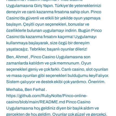
Uygulamasına Giriş Yapın. Türkiye’de yeteneklerinizi
deneyin ve canlı kazanma fırsatına sahip olun. Pinco
Casino’da güvenli ve etkili bir şekilde oyun yapmaya
başlayın. Çeşitli oyun seçenekleri, bonuslar ve
özelliklerle bulunan uygulamayı indirin. Bugün Pinco
Casino’da kazanma fırsatını kaçırma! Uygulamayı
kullanmaya başlayarak, size özgü bir deneyim
yaşatacağız. Tebrikler, başarılı oyunlar dileriz!
Ben, Ahmet , Pinco Casino Uygulamasına son
zamanlarda katıldım ve çok memnunum. Oyun
seçenekleri geniş ve çok farklı. Canlı casino, slot oyunları
ve masa oyunları gibi seçenekleri bulduğumu keyif alıyor.
Sistem çalışıyor ve destek ekibi çok yardımcı. Öneririm.
Merhaba, Ben Ferhat .
https://github.com/RubyNolte/Pinco-online-
casino/blob/main/README.md
Pinco Casino
Uygulamasına hoş geldiniz diyen bir başlık aldım ve
gerçekten de hoş geldim. Oyunlar çok güzel ve gerçekçi.