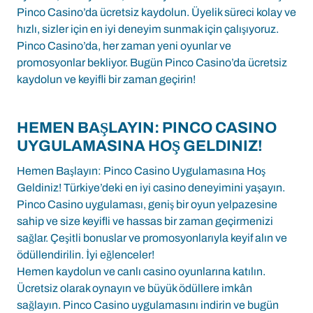
Pinco Casino’da ücretsiz kaydolun. Üyelik süreci kolay ve
hızlı, sizler için en iyi deneyim sunmak için çalışıyoruz.
Pinco Casino’da, her zaman yeni oyunlar ve
promosyonlar bekliyor. Bugün Pinco Casino’da ücretsiz
kaydolun ve keyifli bir zaman geçirin!
HEMEN BAŞLAYIN: PINCO CASINO
UYGULAMASINA HOŞ GELDINIZ!
Hemen Başlayın: Pinco Casino Uygulamasına Hoş
Geldiniz! Türkiye’deki en iyi casino deneyimini yaşayın.
Pinco Casino uygulaması, geniş bir oyun yelpazesine
sahip ve size keyifli ve hassas bir zaman geçirmenizi
sağlar. Çeşitli bonuslar ve promosyonlarıyla keyif alın ve
ödüllendirilin. İyi eğlenceler!
Hemen kaydolun ve canlı casino oyunlarına katılın.
Ücretsiz olarak oynayın ve büyük ödüllere imkân
sağlayın. Pinco Casino uygulamasını indirin ve bugün