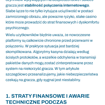
gracza jest
stabilność połączenia internetowego
.
Słabe łącze to nie tylko irytująca uciążliwość w postaci
zamrożonego obrazu, ale poważne ryzyko,
stake casino
które może prowadzić do strat finansowych i dyskomfortu
psychicznego.
Wielu użytkowników błędnie uważa, że ​​nowoczesne
platformy są całkowicie chronione przed przerwami w
połączeniu. W praktyce sytuacja jest bardziej
skomplikowana. Algorytmy kasyna działają według
ścisłych protokołów, a wszelkie odchylenia w transmisji
pakietów danych mogą zostać zinterpretowane przez
system na niekorzyść gracza. W tym artykule
szczegółowo przeanalizujemy, jakie niebezpieczeństwa
czekają na gracza, gdy sygnał jest niestabilny.
1. STRATY FINANSOWE I AWARIE
TECHNICZNE PODCZAS