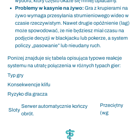
wyboru, który często okaże się mniej opłacalny.
Problemy w kasynie na żywo:
Gra z krupierami na
żywo wymaga przesyłania strumieniowego wideo w
czasie rzeczywistym. Nawet drugie opóźnienie (lag)
może spowodować, że nie będziesz miał czasu na
podjęcie decyzji w blackjacku lub pokerze, a system
policzy „pasowanie” lub nieudany ruch.
Poniżej znajduje się tabela opisująca typowe reakcje
systemu na utratę połączenia w różnych typach gier:
Typ gry
Konsekwencje klifu
Ryzyko dla gracza
Przeciętny
Serwer automatycznie kończy
Sloty
(wg
obrót.
gel resmi adresi