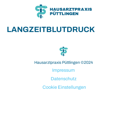
Zum
Zum
Inhalt
Hauptmenü
LANGZEITBLUTDRUCK
ahsegel resmi adresi
Hausarztpraxis Püttlingen ©2024
Impressum
Datenschutz
Cookie Einstellungen