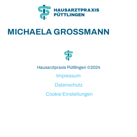
Zum
Zum
Inhalt
Hauptmenü
MICHAELA GROSSMANN
bahsegel resmi adresi
Hausarztpraxis Püttlingen ©2024
Impressum
Datenschutz
Cookie Einstellungen