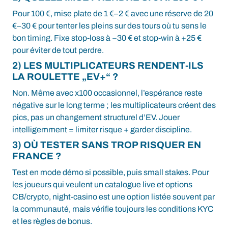
Pour 100 €, mise plate de 1 €–2 € avec une réserve de 20
€–30 € pour tenter les pleins sur des tours où tu sens le
bon timing. Fixe stop-loss à −30 € et stop-win à +25 €
pour éviter de tout perdre.
2) LES MULTIPLICATEURS RENDENT-ILS
LA ROULETTE „EV+“ ?
Non. Même avec x100 occasionnel, l’espérance reste
négative sur le long terme ; les multiplicateurs créent des
pics, pas un changement structurel d’EV. Jouer
intelligemment = limiter risque + garder discipline.
3) OÙ TESTER SANS TROP RISQUER EN
FRANCE ?
Test en mode démo si possible, puis small stakes. Pour
les joueurs qui veulent un catalogue live et options
CB/crypto,
night-casino
est une option listée souvent par
la communauté, mais vérifie toujours les conditions KYC
et les règles de bonus.