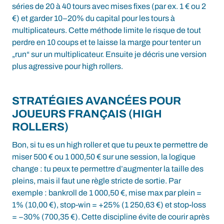
séries de 20 à 40 tours avec mises fixes (par ex. 1 € ou 2
€) et garder 10–20% du capital pour les tours à
multiplicateurs. Cette méthode limite le risque de tout
perdre en 10 coups et te laisse la marge pour tenter un
„run“ sur un multiplicateur. Ensuite je décris une version
plus agressive pour high rollers.
STRATÉGIES AVANCÉES POUR
JOUEURS FRANÇAIS (HIGH
ROLLERS)
Bon, si tu es un high roller et que tu peux te permettre de
miser 500 € ou 1 000,50 € sur une session, la logique
change : tu peux te permettre d’augmenter la taille des
pleins, mais il faut une règle stricte de sortie. Par
exemple : bankroll de 1 000,50 €, mise max par plein =
1% (10,00 €), stop-win = +25% (1 250,63 €) et stop-loss
= −30% (700,35 €). Cette discipline évite de courir après