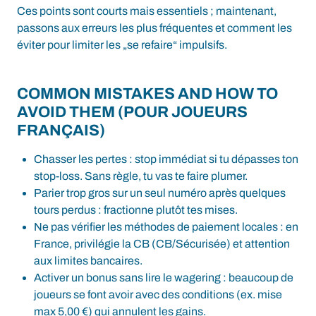
Ces points sont courts mais essentiels ; maintenant,
passons aux erreurs les plus fréquentes et comment les
éviter pour limiter les „se refaire“ impulsifs.
COMMON MISTAKES AND HOW TO
AVOID THEM (POUR JOUEURS
FRANÇAIS)
Chasser les pertes : stop immédiat si tu dépasses ton
stop-loss. Sans règle, tu vas te faire plumer.
Parier trop gros sur un seul numéro après quelques
tours perdus : fractionne plutôt tes mises.
Ne pas vérifier les méthodes de paiement locales : en
France, privilégie la CB (CB/Sécurisée) et attention
aux limites bancaires.
Activer un bonus sans lire le wagering : beaucoup de
joueurs se font avoir avec des conditions (ex. mise
max 5,00 €) qui annulent les gains.