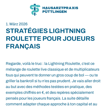
Zum
Zum
Inhalt
Hauptmenü
1. März 2026
STRATÉGIES LIGHTNING
ROULETTE POUR JOUEURS
FRANÇAIS
Regarde, voilà le truc : la Lightning Roulette, c’est ce
mélange de roulette live classique et de multiplicateurs
fous qui peuvent te donner un gros coup de bol — ou te
griller la bankroll si tu n’es pas prudent. Je vais aller droit
au but avec des méthodes testées en pratique, des
exemples chiffrés en €, et des repères spécialement
pensés pour les joueurs français. La suite détaille
comment adapter chaque approche à ton capital et au