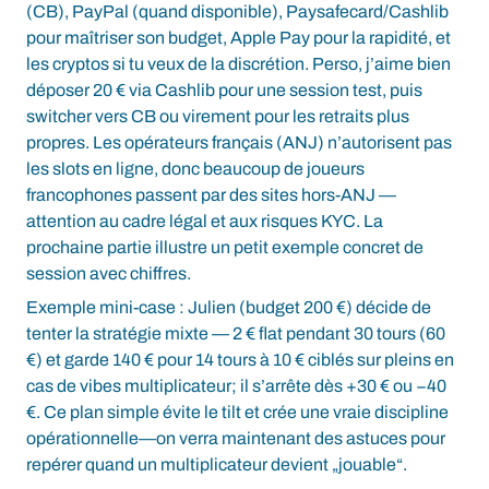
(CB), PayPal (quand disponible), Paysafecard/Cashlib
pour maîtriser son budget, Apple Pay pour la rapidité, et
les cryptos si tu veux de la discrétion. Perso, j’aime bien
déposer 20 € via Cashlib pour une session test, puis
switcher vers CB ou virement pour les retraits plus
propres. Les opérateurs français (ANJ) n’autorisent pas
les slots en ligne, donc beaucoup de joueurs
francophones passent par des sites hors-ANJ —
attention au cadre légal et aux risques KYC. La
prochaine partie illustre un petit exemple concret de
session avec chiffres.
Exemple mini-case : Julien (budget 200 €) décide de
tenter la stratégie mixte — 2 € flat pendant 30 tours (60
€) et garde 140 € pour 14 tours à 10 € ciblés sur pleins en
cas de vibes multiplicateur; il s’arrête dès +30 € ou −40
€. Ce plan simple évite le tilt et crée une vraie discipline
opérationnelle—on verra maintenant des astuces pour
repérer quand un multiplicateur devient „jouable“.