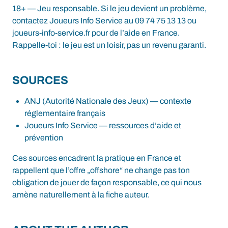
18+ — Jeu responsable. Si le jeu devient un problème,
contactez Joueurs Info Service au 09 74 75 13 13 ou
joueurs-info-service.fr pour de l’aide en France.
Rappelle-toi : le jeu est un loisir, pas un revenu garanti.
SOURCES
ANJ (Autorité Nationale des Jeux) — contexte
réglementaire français
Joueurs Info Service — ressources d’aide et
prévention
Ces sources encadrent la pratique en France et
rappellent que l’offre „offshore“ ne change pas ton
obligation de jouer de façon responsable, ce qui nous
amène naturellement à la fiche auteur.