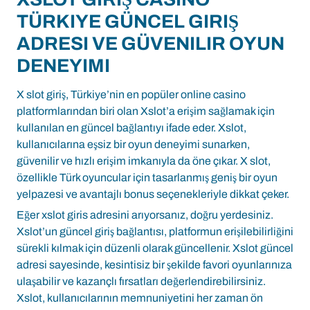
TÜRKIYE GÜNCEL GIRIŞ
ADRESI VE GÜVENILIR OYUN
DENEYIMI
X slot giriş, Türkiye’nin en popüler online casino
platformlarından biri olan Xslot’a erişim sağlamak için
kullanılan en güncel bağlantıyı ifade eder. Xslot,
kullanıcılarına eşsiz bir oyun deneyimi sunarken,
güvenilir ve hızlı erişim imkanıyla da öne çıkar. X slot,
özellikle Türk oyuncular için tasarlanmış geniş bir oyun
yelpazesi ve avantajlı bonus seçenekleriyle dikkat çeker.
Eğer xslot giris adresini arıyorsanız, doğru yerdesiniz.
Xslot’un güncel giriş bağlantısı, platformun erişilebilirliğini
sürekli kılmak için düzenli olarak güncellenir. Xslot güncel
adresi sayesinde, kesintisiz bir şekilde favori oyunlarınıza
ulaşabilir ve kazançlı fırsatları değerlendirebilirsiniz.
Xslot, kullanıcılarının memnuniyetini her zaman ön