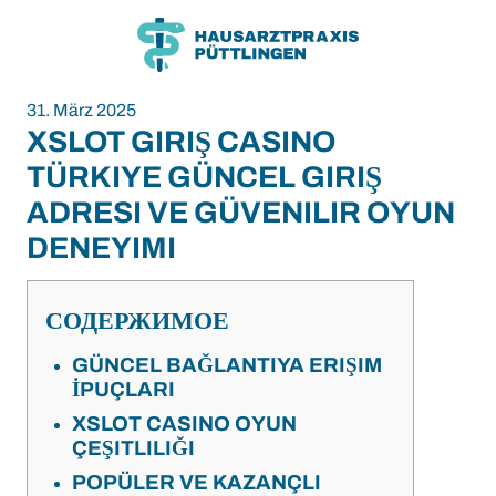
Zum
Zum
Inhalt
Hauptmenü
31. März 2025
XSLOT GIRIŞ CASINO
TÜRKIYE GÜNCEL GIRIŞ
ADRESI VE GÜVENILIR OYUN
DENEYIMI
СОДЕРЖИМОЕ
GÜNCEL BAĞLANTIYA ERIŞIM
İPUÇLARI
XSLOT CASINO OYUN
ÇEŞITLILIĞI
POPÜLER VE KAZANÇLI