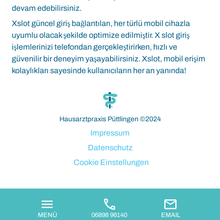
devam edebilirsiniz.
Xslot güncel giriş bağlantıları, her türlü mobil cihazla
uyumlu olacak şekilde optimize edilmiştir. X slot giriş
işlemlerinizi telefondan gerçekleştirirken, hızlı ve
güvenilir bir deneyim yaşayabilirsiniz. Xslot, mobil erişim
kolaylıkları sayesinde kullanıcıların her an yanında!
ribahis
bahsegel
bahsegel
bahsegel
bahsegel resmi adresi
Hausarztpraxis Püttlingen ©2024
Impressum
Datenschutz
Cookie Einstellungen
MENÜ
06898 96140
EMAIL