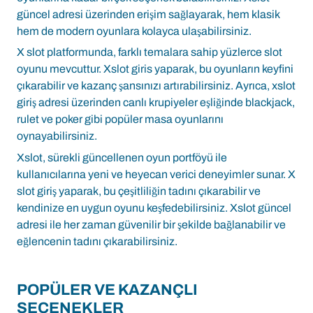
güncel adresi üzerinden erişim sağlayarak, hem klasik
hem de modern oyunlara kolayca ulaşabilirsiniz.
X slot platformunda, farklı temalara sahip yüzlerce slot
oyunu mevcuttur. Xslot giris yaparak, bu oyunların keyfini
çıkarabilir ve kazanç şansınızı artırabilirsiniz. Ayrıca, xslot
giriş adresi üzerinden canlı krupiyeler eşliğinde blackjack,
rulet ve poker gibi popüler masa oyunlarını
oynayabilirsiniz.
Xslot, sürekli güncellenen oyun portföyü ile
kullanıcılarına yeni ve heyecan verici deneyimler sunar. X
slot giriş yaparak, bu çeşitliliğin tadını çıkarabilir ve
kendinize en uygun oyunu keşfedebilirsiniz. Xslot güncel
adresi ile her zaman güvenilir bir şekilde bağlanabilir ve
eğlencenin tadını çıkarabilirsiniz.
POPÜLER VE KAZANÇLI
SEÇENEKLER