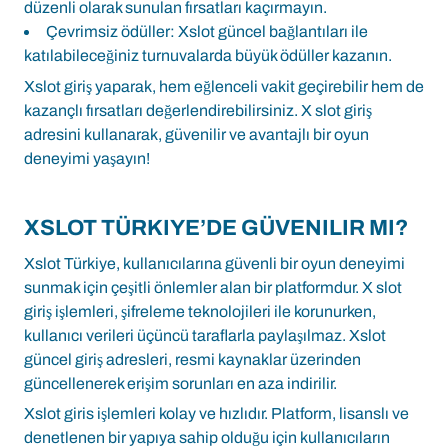
düzenli olarak sunulan fırsatları kaçırmayın.
Çevrimsiz ödüller: Xslot güncel bağlantıları ile
katılabileceğiniz turnuvalarda büyük ödüller kazanın.
Xslot giriş yaparak, hem eğlenceli vakit geçirebilir hem de
kazançlı fırsatları değerlendirebilirsiniz. X slot giriş
adresini kullanarak, güvenilir ve avantajlı bir oyun
deneyimi yaşayın!
XSLOT TÜRKIYE’DE GÜVENILIR MI?
Xslot Türkiye, kullanıcılarına güvenli bir oyun deneyimi
sunmak için çeşitli önlemler alan bir platformdur. X slot
giriş işlemleri, şifreleme teknolojileri ile korunurken,
kullanıcı verileri üçüncü taraflarla paylaşılmaz. Xslot
güncel giriş adresleri, resmi kaynaklar üzerinden
güncellenerek erişim sorunları en aza indirilir.
Xslot giris işlemleri kolay ve hızlıdır. Platform, lisanslı ve
denetlenen bir yapıya sahip olduğu için kullanıcıların