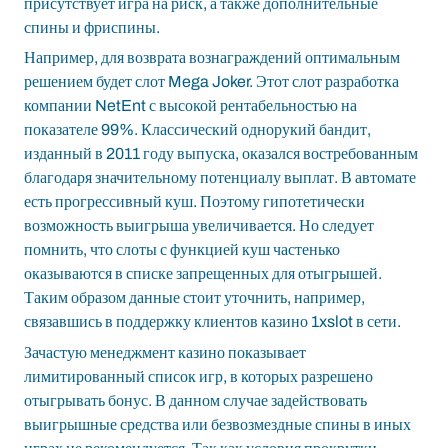
присутствует игра на риск, а также дополнительные
спины и фриспины.
Например, для возврата вознаграждений оптимальным
решением будет слот Mega Joker. Этот слот разработка
компании NetEnt с высокой рентабельностью на
показателе 99%. Классический однорукий бандит,
изданный в 2011 году выпуска, оказался востребованным
благодаря значительному потенциалу выплат. В автомате
есть прогрессивный куш. Поэтому гипотетически
возможность выигрыша увеличивается. Но следует
помнить, что слоты с функцией куш частенько
оказываются в списке запрещенных для отыгрышей.
Таким образом данные стоит уточнить, например,
связавшись в поддержку клиентов казино 1xslot в сети.
Зачастую менеджмент казино показывает
лимитированный список игр, в которых разрешено
отыгрывать бонус. В данном случае задействовать
выигрышные средства или безвозмездные спины в иных