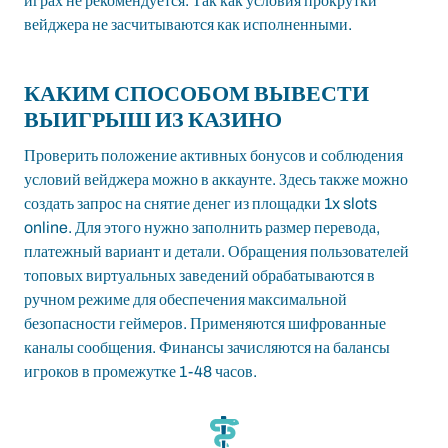
играх не рекомендуется. Так как условия прокрутки
вейджера не засчитываются как исполненными.
КАКИМ СПОСОБОМ ВЫВЕСТИ
ВЫИГРЫШ ИЗ КАЗИНО
Проверить положение активных бонусов и соблюдения
условий вейджера можно в аккаунте. Здесь также можно
создать запрос на снятие денег из площадки 1x slots
online. Для этого нужно заполнить размер перевода,
платежный вариант и детали. Обращения пользователей
топовых виртуальных заведений обрабатываются в
ручном режиме для обеспечения максимальной
безопасности геймеров. Применяются шифрованные
каналы сообщения. Финансы зачисляются на балансы
игроков в промежутке 1-48 часов.
gel resmi adresi