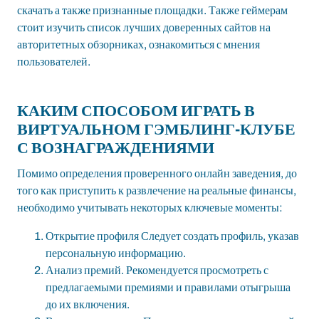
скачать
а также признанные площадки. Также геймерам
стоит изучить список лучших доверенных сайтов на
авторитетных обзорниках, ознакомиться с мнения
пользователей.
КАКИМ СПОСОБОМ ИГРАТЬ В
ВИРТУАЛЬНОМ ГЭМБЛИНГ-КЛУБЕ
С ВОЗНАГРАЖДЕНИЯМИ
Помимо определения проверенного онлайн заведения, до
того как приступить к развлечение на реальные финансы,
необходимо учитывать некоторых ключевые моменты:
Открытие профиля Следует создать профиль, указав
персональную информацию.
Анализ премий. Рекомендуется просмотреть с
предлагаемыми премиями и правилами отыгрыша
до их включения.